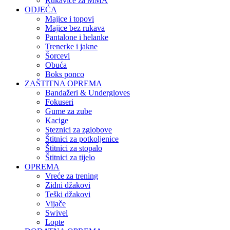
Rukavice za MMA
ODJEĆA
Majice i topovi
Majice bez rukava
Pantalone i helanke
Trenerke i jakne
Šorcevi
Obuća
Boks ponco
ZAŠTITNA OPREMA
Bandažeri & Undergloves
Fokuseri
Gume za zube
Kacige
Steznici za zglobove
Štitnici za potkoljenice
Štitnici za stopalo
Štitnici za tijelo
OPREMA
Vreće za trening
Zidni džakovi
Teški džakovi
Vijače
Swivel
Lopte