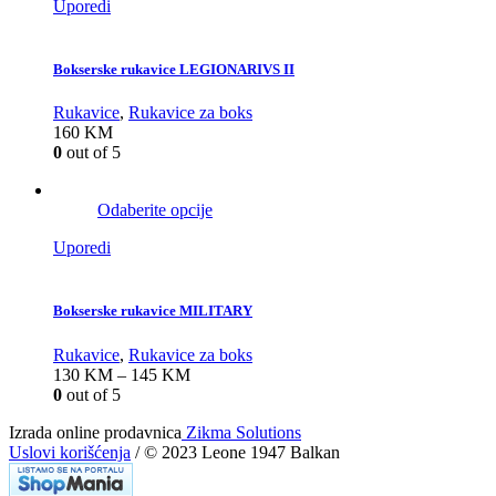
Uporedi
Bokserske rukavice LEGIONARIVS II
Rukavice
,
Rukavice za boks
160
KM
0
out of 5
Odaberite opcije
Uporedi
Bokserske rukavice MILITARY
Rukavice
,
Rukavice za boks
130
KM
–
145
KM
0
out of 5
Izrada online prodavnica
Zikma Solutions
Uslovi korišćenja
/ © 2023 Leone 1947 Balkan