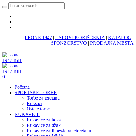
LEONE 1947
|
USLOVI KORIŠĆENJA
|
KATALOG
|
SPONZORSTVO
|
PRODAJNA MESTA
0
Početna
SPORTSKE TORBE
Torbe za teretanu
Ruksaci
Ostale torbe
RUKAVICE
Rukavice za boks
Rukavice za džak
Rukavice za fitnes/karate/teretanu