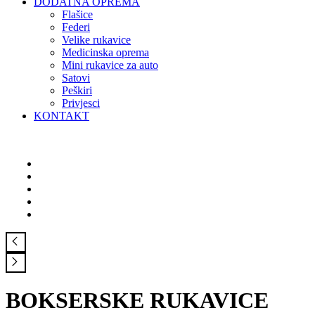
DODATNA OPREMA
Flašice
Federi
Velike rukavice
Medicinska oprema
Mini rukavice za auto
Satovi
Peškiri
Privjesci
KONTAKT
BOKSERSKE RUKAVICE