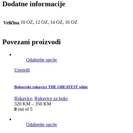
Dodatne informacije
10 OZ, 12 OZ, 14 OZ, 16 OZ
Veličina
Povezani proizvodi
Odaberite opcije
Uporedi
Bokserske rukavice THE GREATEST white
Rukavice
,
Rukavice za boks
320
KM
–
350
KM
0
out of 5
Odaberite opcije