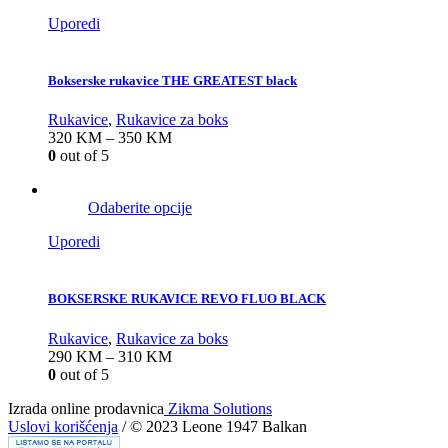
Uporedi
Bokserske rukavice THE GREATEST black
Rukavice
,
Rukavice za boks
320
KM
–
350
KM
0
out of 5
Odaberite opcije
Uporedi
BOKSERSKE RUKAVICE REVO FLUO BLACK
Rukavice
,
Rukavice za boks
290
KM
–
310
KM
0
out of 5
Izrada online prodavnica
Zikma Solutions
Uslovi korišćenja
/ © 2023 Leone 1947 Balkan