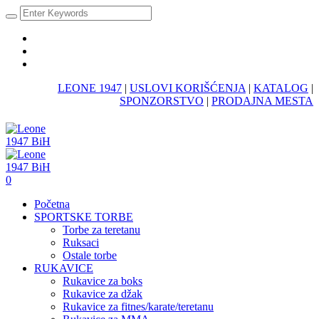
LEONE 1947
|
USLOVI KORIŠĆENJA
|
KATALOG
|
SPONZORSTVO
|
PRODAJNA MESTA
0
Početna
SPORTSKE TORBE
Torbe za teretanu
Ruksaci
Ostale torbe
RUKAVICE
Rukavice za boks
Rukavice za džak
Rukavice za fitnes/karate/teretanu