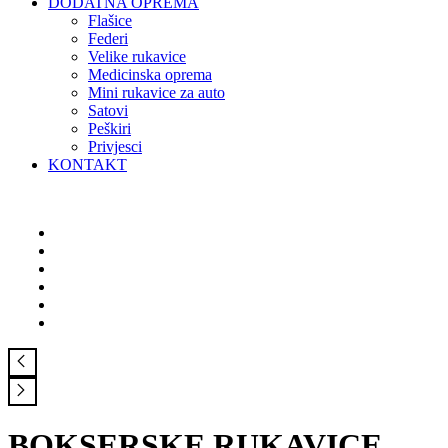
DODATNA OPREMA
Flašice
Federi
Velike rukavice
Medicinska oprema
Mini rukavice za auto
Satovi
Peškiri
Privjesci
KONTAKT
BOKSERSKE RUKAVICE