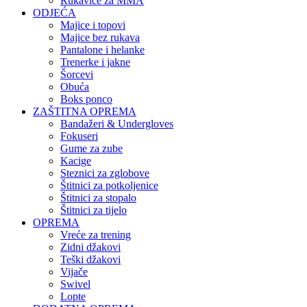
Rukavice za MMA
ODJEĆA
Majice i topovi
Majice bez rukava
Pantalone i helanke
Trenerke i jakne
Šorcevi
Obuća
Boks ponco
ZAŠTITNA OPREMA
Bandažeri & Undergloves
Fokuseri
Gume za zube
Kacige
Steznici za zglobove
Štitnici za potkoljenice
Štitnici za stopalo
Štitnici za tijelo
OPREMA
Vreće za trening
Zidni džakovi
Teški džakovi
Vijače
Swivel
Lopte