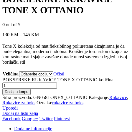
TONE X OTTANIO
0
out of 5
130
KM
–
145
KM
Tone X kolekcija od mat fleksibilnog poliuretana dizajnirana je da
bude elegantna, moderna i udobna. Korištenje ton-na-ton dizajna uz
kontrastne mat i sjajne završne obrade unosi savremen izgled u tvoj
borilački stil
Veličina
Očisti
BOKSERSKE RUKAVICE TONE X OTTANIO količina
Dodaj u korpu
Šifra proizvoda:
GN058TONEX_OTTANIO
Kategorije:
Rukavice
,
Rukavice za boks
Oznaka:
rukavice za boks
Uporedi
Dodaj na listu želja
Facebook
Google+
Twitter
Pinterest
Dodatne informacije