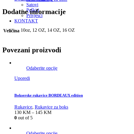
Satovi
Peškiri
Dodatne informacije
Privjesci
KONTAKT
10oz, 12 OZ, 14 OZ, 16 OZ
Veličina
Povezani proizvodi
Odaberite opcije
Uporedi
Bokserske rukavice BORDEAUX edition
Rukavice
,
Rukavice za boks
130
KM
–
145
KM
0
out of 5
Odaberite opcije