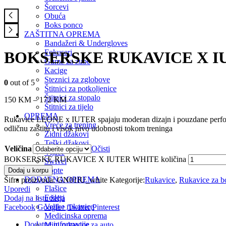
Šorcevi
Obuća
Boks ponco
ZAŠTITNA OPREMA
Bandažeri & Undergloves
Fokuseri
BOKSERSKE RUKAVICE X I
Gume za zube
Kacige
Steznici za zglobove
0
out of 5
Štitnici za potkoljenice
Štitnici za stopalo
150
KM
–
172
KM
Štitnici za tijelo
OPREMA
Rukavice LEONE x IUTER spajaju moderan dizajn i pouzdane performanse
Vreće za trening
odličnu zaštitu i visok nivo udobnosti tokom treninga
Zidni džakovi
Teški džakovi
Veličina
Očisti
Vijače
BOKSERSKE RUKAVICE X IUTER WHITE količina
Swivel
Lopte
Dodaj u korpu
DODATNA OPREMA
Šifra proizvoda:
GN01IU_white
Kategorije:
Rukavice
,
Rukavice za b
Flašice
Uporedi
Federi
Dodaj na listu želja
Velike rukavice
Facebook
Google+
Twitter
Pinterest
Medicinska oprema
Dodatne informacije
Mini rukavice za auto