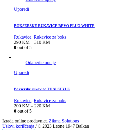
Uporedi
BOKSERSKE RUKAVICE REVO FLUO WHITE
Rukavice
,
Rukavice za boks
290
KM
–
310
KM
0
out of 5
Odaberite opcije
Uporedi
Bokserske rukavice THAI STYLE
Rukavice
,
Rukavice za boks
200
KM
–
220
KM
0
out of 5
Izrada online prodavnica
Zikma Solutions
Uslovi korišćenja
/ © 2023 Leone 1947 Balkan