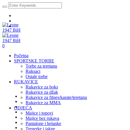
0
Početna
SPORTSKE TORBE
Torbe za teretanu
Ruksaci
Ostale torbe
RUKAVICE
Rukavice za boks
Rukavice za džak
Rukavice za fitnes/karate/teretanu
Rukavice za MMA
ODJEĆA
Majice i topovi
Majice bez rukava
Pantalone i helanke
Trenerke i jakne