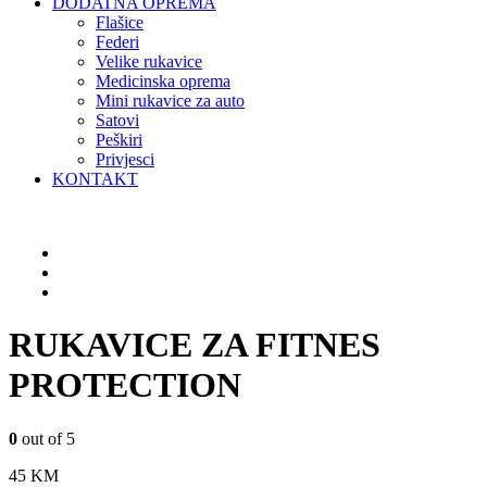
DODATNA OPREMA
Flašice
Federi
Velike rukavice
Medicinska oprema
Mini rukavice za auto
Satovi
Peškiri
Privjesci
KONTAKT
RUKAVICE ZA FITNES
PROTECTION
0
out of 5
45
KM