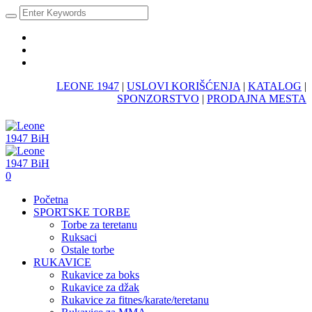
LEONE 1947
|
USLOVI KORIŠĆENJA
|
KATALOG
|
SPONZORSTVO
|
PRODAJNA MESTA
0
Početna
SPORTSKE TORBE
Torbe za teretanu
Ruksaci
Ostale torbe
RUKAVICE
Rukavice za boks
Rukavice za džak
Rukavice za fitnes/karate/teretanu