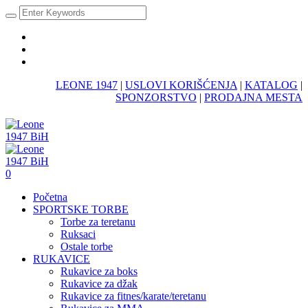
LEONE 1947
|
USLOVI KORIŠĆENJA
|
KATALOG
|
SPONZORSTVO
|
PRODAJNA MESTA
0
Početna
SPORTSKE TORBE
Torbe za teretanu
Ruksaci
Ostale torbe
RUKAVICE
Rukavice za boks
Rukavice za džak
Rukavice za fitnes/karate/teretanu