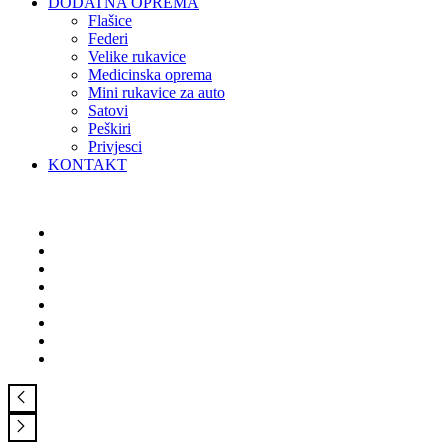
DODATNA OPREMA
Flašice
Federi
Velike rukavice
Medicinska oprema
Mini rukavice za auto
Satovi
Peškiri
Privjesci
KONTAKT