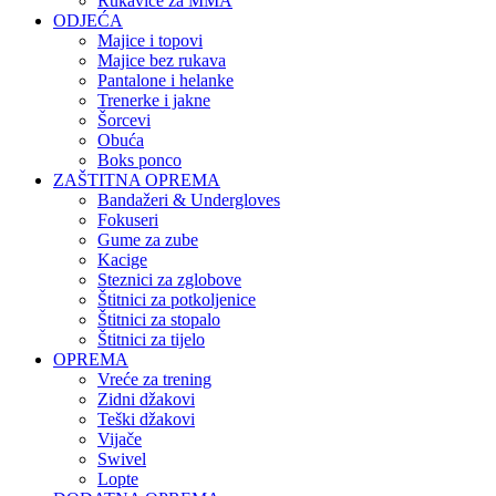
Rukavice za MMA
ODJEĆA
Majice i topovi
Majice bez rukava
Pantalone i helanke
Trenerke i jakne
Šorcevi
Obuća
Boks ponco
ZAŠTITNA OPREMA
Bandažeri & Undergloves
Fokuseri
Gume za zube
Kacige
Steznici za zglobove
Štitnici za potkoljenice
Štitnici za stopalo
Štitnici za tijelo
OPREMA
Vreće za trening
Zidni džakovi
Teški džakovi
Vijače
Swivel
Lopte