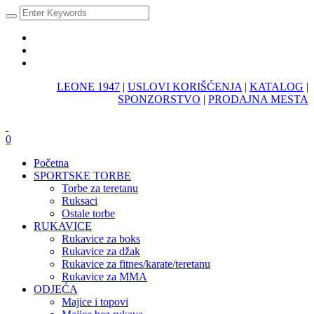
LEONE 1947
|
USLOVI KORIŠĆENJA
|
KATALOG
|
SPONZORSTVO
|
PRODAJNA MESTA
0
Početna
SPORTSKE TORBE
Torbe za teretanu
Ruksaci
Ostale torbe
RUKAVICE
Rukavice za boks
Rukavice za džak
Rukavice za fitnes/karate/teretanu
Rukavice za MMA
ODJEĆA
Majice i topovi