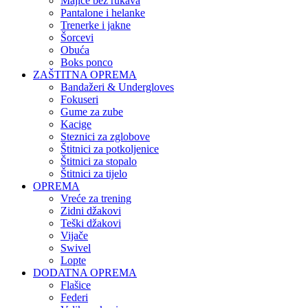
Majice bez rukava
Pantalone i helanke
Trenerke i jakne
Šorcevi
Obuća
Boks ponco
ZAŠTITNA OPREMA
Bandažeri & Undergloves
Fokuseri
Gume za zube
Kacige
Steznici za zglobove
Štitnici za potkoljenice
Štitnici za stopalo
Štitnici za tijelo
OPREMA
Vreće za trening
Zidni džakovi
Teški džakovi
Vijače
Swivel
Lopte
DODATNA OPREMA
Flašice
Federi