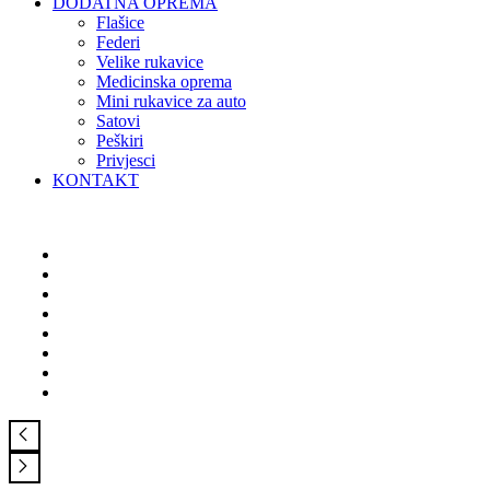
DODATNA OPREMA
Flašice
Federi
Velike rukavice
Medicinska oprema
Mini rukavice za auto
Satovi
Peškiri
Privjesci
KONTAKT