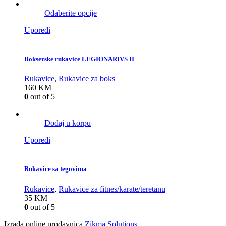
Odaberite opcije
Uporedi
Bokserske rukavice LEGIONARIVS II
Rukavice
,
Rukavice za boks
160
KM
0
out of 5
Dodaj u korpu
Uporedi
Rukavice sa tegovima
Rukavice
,
Rukavice za fitnes/karate/teretanu
35
KM
0
out of 5
Izrada online prodavnica
Zikma Solutions