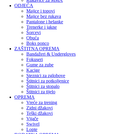
Rukavice za MMA
ODJEĆA
Majice i topovi
Majice bez rukava
Pantalone i helanke
Trenerke i jakne
Šorcevi
Obuća
Boks ponco
ZAŠTITNA OPREMA
Bandažeri & Undergloves
Fokuseri
Gume za zube
Kacige
Steznici za zglobove
Štitnici za potkoljenice
Štitnici za stopalo
Štitnici za tijelo
OPREMA
Vreće za trening
Zidni džakovi
Teški džakovi
Vijače
Swivel
Lopte