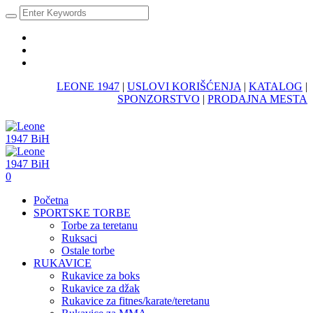
LEONE 1947
|
USLOVI KORIŠĆENJA
|
KATALOG
|
SPONZORSTVO
|
PRODAJNA MESTA
0
Početna
SPORTSKE TORBE
Torbe za teretanu
Ruksaci
Ostale torbe
RUKAVICE
Rukavice za boks
Rukavice za džak
Rukavice za fitnes/karate/teretanu