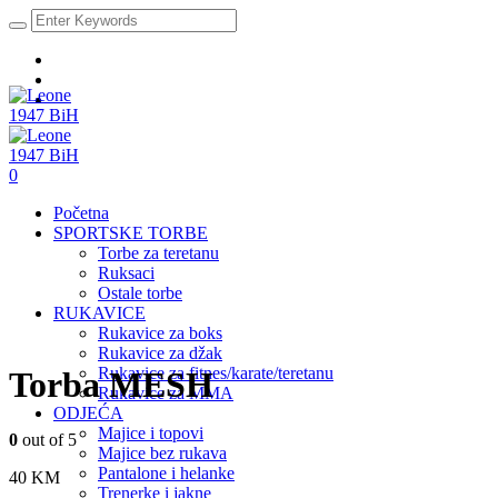
0
Početna
SPORTSKE TORBE
Torbe za teretanu
Ruksaci
Ostale torbe
RUKAVICE
Rukavice za boks
Rukavice za džak
Rukavice za fitnes/karate/teretanu
Torba MESH
Rukavice za MMA
ODJEĆA
Majice i topovi
0
out of 5
Majice bez rukava
Pantalone i helanke
40
KM
Trenerke i jakne