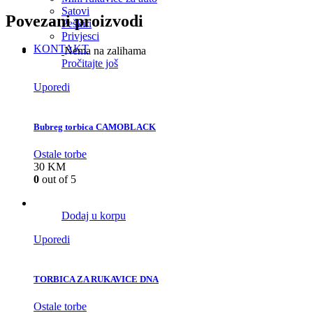
Satovi
Povezani proizvodi
Peškiri
Privjesci
KONTAKT
Nema na zalihama
Pročitajte još
Uporedi
Bubreg torbica CAMOBLACK
Ostale torbe
30
KM
0
out of 5
Dodaj u korpu
Uporedi
TORBICA ZA RUKAVICE DNA
Ostale torbe