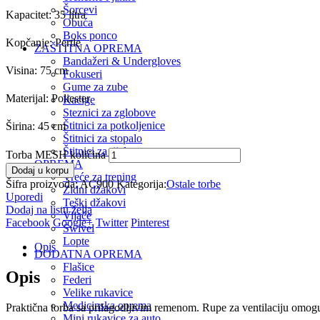
Šorcevi
Kapacitet: 35 litra
Obuća
Boks ponco
Kopčanje: Pertle
ZAŠTITNA OPREMA
Bandažeri & Undergloves
Visina: 75 cm
Fokuseri
Gume za zube
Materijal: Poliester
Kacige
Steznici za zglobove
Štitnici za potkoljenice
Širina: 45 cm
Štitnici za stopalo
Štitnici za tijelo
Torba MESH količina
OPREMA
Dodaj u korpu
Vreće za trening
Šifra proizvoda:
AC900
Kategorija:
Ostale torbe
Zidni džakovi
Uporedi
Teški džakovi
Dodaj na listu želja
Vijače
Facebook
Google+
Twitter
Pinterest
Swivel
Lopte
Opis
DODATNA OPREMA
Flašice
Opis
Federi
Velike rukavice
Medicinska oprema
Praktična torba sa prilagodljivim remenom. Rupe za ventilaciju omogu
Mini rukavice za auto