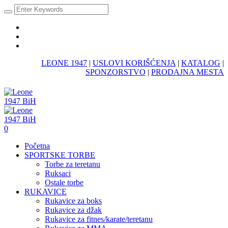
LEONE 1947
|
USLOVI KORIŠĆENJA
|
KATALOG
|
SPONZORSTVO
|
PRODAJNA MESTA
0
Početna
SPORTSKE TORBE
Torbe za teretanu
Ruksaci
Ostale torbe
RUKAVICE
Rukavice za boks
Rukavice za džak
Rukavice za fitnes/karate/teretanu