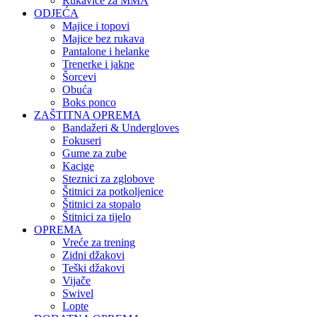
Rukavice za MMA
ODJEĆA
Majice i topovi
Majice bez rukava
Pantalone i helanke
Trenerke i jakne
Šorcevi
Obuća
Boks ponco
ZAŠTITNA OPREMA
Bandažeri & Undergloves
Fokuseri
Gume za zube
Kacige
Steznici za zglobove
Štitnici za potkoljenice
Štitnici za stopalo
Štitnici za tijelo
OPREMA
Vreće za trening
Zidni džakovi
Teški džakovi
Vijače
Swivel
Lopte