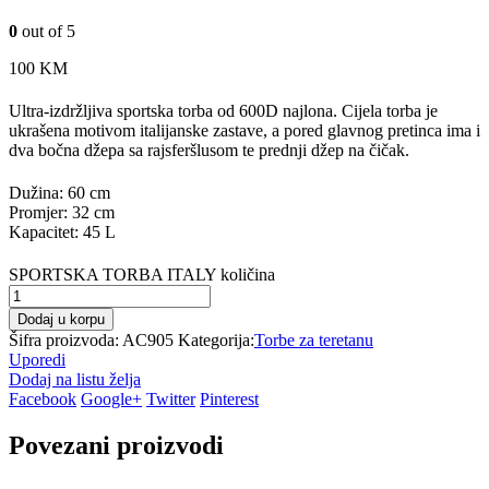
0
out of 5
100
KM
Ultra-izdržljiva sportska torba od 600D najlona. Cijela torba je
ukrašena motivom italijanske zastave, a pored glavnog pretinca ima i
dva bočna džepa sa rajsferšlusom te prednji džep na čičak.
Dužina: 60 cm
Promjer: 32 cm
Kapacitet: 45 L
SPORTSKA TORBA ITALY količina
Dodaj u korpu
Šifra proizvoda:
AC905
Kategorija:
Torbe za teretanu
Uporedi
Dodaj na listu želja
Facebook
Google+
Twitter
Pinterest
Povezani proizvodi