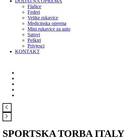
DODATNA OPREMA
Flašice
Federi
Velike rukavice
Medicinska oprema
Mini rukavice za auto
Satovi
Peškiri
Privjesci
KONTAKT
SPORTSKA TORBA ITALY