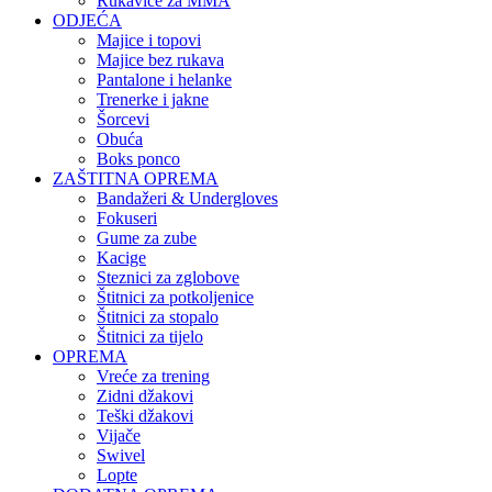
Rukavice za MMA
ODJEĆA
Majice i topovi
Majice bez rukava
Pantalone i helanke
Trenerke i jakne
Šorcevi
Obuća
Boks ponco
ZAŠTITNA OPREMA
Bandažeri & Undergloves
Fokuseri
Gume za zube
Kacige
Steznici za zglobove
Štitnici za potkoljenice
Štitnici za stopalo
Štitnici za tijelo
OPREMA
Vreće za trening
Zidni džakovi
Teški džakovi
Vijače
Swivel
Lopte