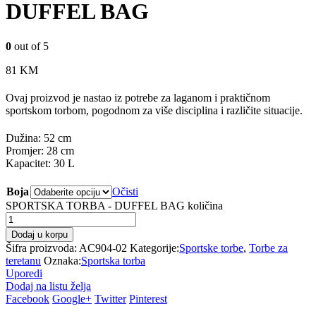
DUFFEL BAG
0
out of 5
81
KM
Ovaj proizvod je nastao iz potrebe za laganom i praktičnom
sportskom torbom, pogodnom za više disciplina i različite situacije.
Dužina: 52 cm
Promjer: 28 cm
Kapacitet: 30 L
Boja
Očisti
SPORTSKA TORBA - DUFFEL BAG količina
Dodaj u korpu
Šifra proizvoda:
AC904-02
Kategorije:
Sportske torbe
,
Torbe za
teretanu
Oznaka:
Sportska torba
Uporedi
Dodaj na listu želja
Facebook
Google+
Twitter
Pinterest