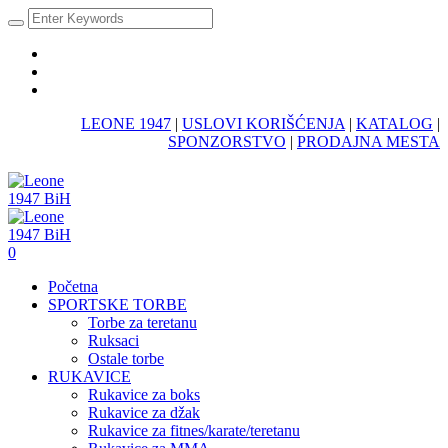
LEONE 1947
|
USLOVI KORIŠĆENJA
|
KATALOG
|
SPONZORSTVO
|
PRODAJNA MESTA
0
Početna
SPORTSKE TORBE
Torbe za teretanu
Ruksaci
Ostale torbe
RUKAVICE
Rukavice za boks
Rukavice za džak
Rukavice za fitnes/karate/teretanu