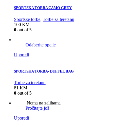
SPORTSKA TORBA CAMO GREY
Sportske torbe
,
Torbe za teretanu
100
KM
0
out of 5
Odaberite opcije
Uporedi
SPORTSKA TORBA- DUFFEL BAG
Torbe za teretanu
81
KM
0
out of 5
Nema na zalihama
Pročitajte još
Uporedi