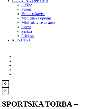
DODATNA OPREMA
Flašice
Federi
Velike rukavice
Medicinska oprema
Mini rukavice za auto
Satovi
Peškiri
Privjesci
KONTAKT
SPORTSKA TORBA –