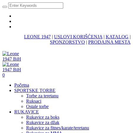
LEONE 1947
|
USLOVI KORIŠĆENJA
|
KATALOG
|
SPONZORSTVO
|
PRODAJNA MESTA
0
Početna
SPORTSKE TORBE
Torbe za teretanu
Ruksaci
Ostale torbe
RUKAVICE
Rukavice za boks
Rukavice za džak
Rukavice za fitnes/karate/teretanu