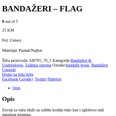
BANDAŽERI – FLAG
0
out of 5
25
KM
Pol: Unisex
Materijal: Pamuk/Najlon
Šifra proizvoda:
AB705_70_1
Kategorije:
Bandažeri &
Undergloves
,
Zaštitna oprema
Oznake:
bandaže leone
,
Bandažeri
Uporedi
Dodaj na listu želja
Facebook
Google+
Twitter
Pinterest
Opis
Opis
Zavoji za ruku služe za zaštitu kostiju ruke kao i zglobova radi
sigurnog treninga.