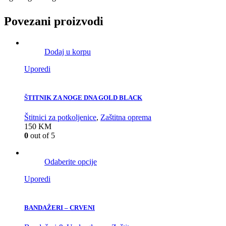
Povezani proizvodi
Dodaj u korpu
Uporedi
ŠTITNIK ZA NOGE DNA GOLD BLACK
Štitnici za potkoljenice
,
Zaštitna oprema
150
KM
0
out of 5
Odaberite opcije
Uporedi
BANDAŽERI – CRVENI