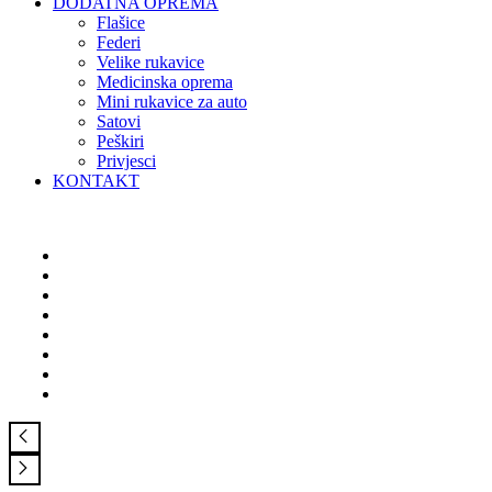
DODATNA OPREMA
Flašice
Federi
Velike rukavice
Medicinska oprema
Mini rukavice za auto
Satovi
Peškiri
Privjesci
KONTAKT