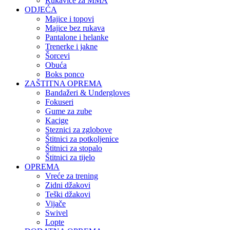
Rukavice za MMA
ODJEĆA
Majice i topovi
Majice bez rukava
Pantalone i helanke
Trenerke i jakne
Šorcevi
Obuća
Boks ponco
ZAŠTITNA OPREMA
Bandažeri & Undergloves
Fokuseri
Gume za zube
Kacige
Steznici za zglobove
Štitnici za potkoljenice
Štitnici za stopalo
Štitnici za tijelo
OPREMA
Vreće za trening
Zidni džakovi
Teški džakovi
Vijače
Swivel
Lopte