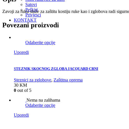
Satovi
Peškiri
Zavoji za ruku služe za zaštitu kostiju ruke kao i zglobova radi sigurn
Privjesci
KONTAKT
Povezani proizvodi
Odaberite opcije
Uporedi
STEZNIK SKOCNOG ZGLOBA JACQUARD CRNI
Steznici za zglobove
,
Zaštitna oprema
30
KM
0
out of 5
Nema na zalihama
Odaberite opcije
Uporedi