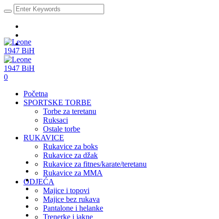
0
Početna
SPORTSKE TORBE
Torbe za teretanu
Ruksaci
Ostale torbe
RUKAVICE
Rukavice za boks
Rukavice za džak
Rukavice za fitnes/karate/teretanu
Rukavice za MMA
ODJEĆA
Majice i topovi
Majice bez rukava
Pantalone i helanke
Trenerke i jakne