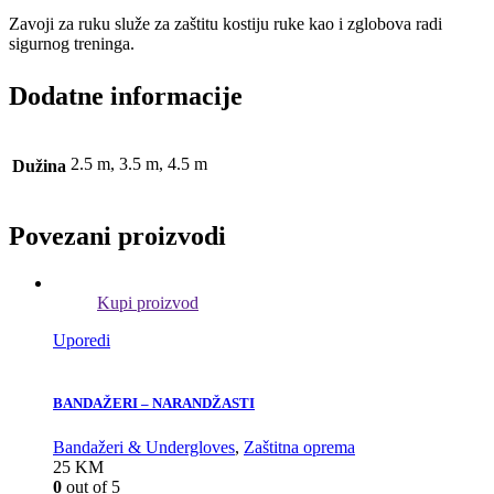
Zavoji za ruku služe za zaštitu kostiju ruke kao i zglobova radi
sigurnog treninga.
Dodatne informacije
2.5 m, 3.5 m, 4.5 m
Dužina
Povezani proizvodi
Kupi proizvod
Uporedi
BANDAŽERI – NARANDŽASTI
Bandažeri & Undergloves
,
Zaštitna oprema
25
KM
0
out of 5