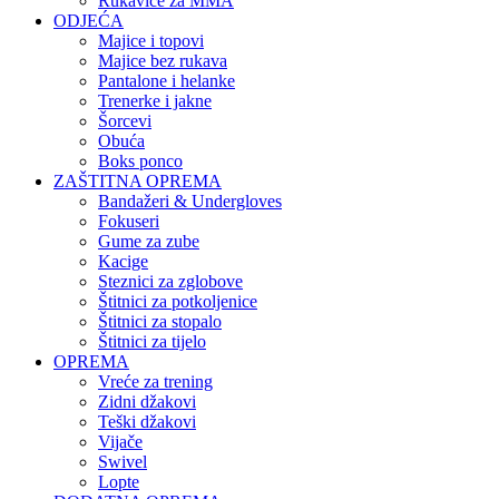
Rukavice za MMA
ODJEĆA
Majice i topovi
Majice bez rukava
Pantalone i helanke
Trenerke i jakne
Šorcevi
Obuća
Boks ponco
ZAŠTITNA OPREMA
Bandažeri & Undergloves
Fokuseri
Gume za zube
Kacige
Steznici za zglobove
Štitnici za potkoljenice
Štitnici za stopalo
Štitnici za tijelo
OPREMA
Vreće za trening
Zidni džakovi
Teški džakovi
Vijače
Swivel
Lopte