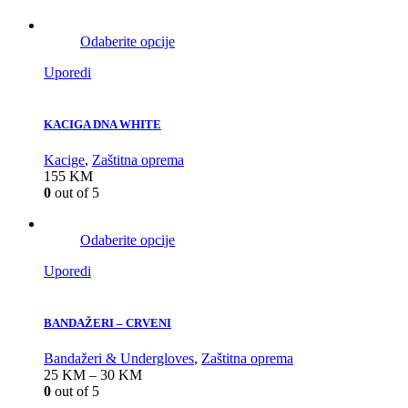
Odaberite opcije
Uporedi
KACIGA DNA WHITE
Kacige
,
Zaštitna oprema
155
KM
0
out of 5
Odaberite opcije
Uporedi
BANDAŽERI – CRVENI
Bandažeri & Undergloves
,
Zaštitna oprema
25
KM
–
30
KM
0
out of 5