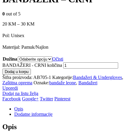
0
out of 5
20
KM
–
30
KM
Pol: Unisex
Materijal: Pamuk/Najlon
Dužina
Očisti
BANDAŽERI - CRNI količina
Dodaj u korpu
Šifra proizvoda:
AB705-1
Kategorije:
Bandažeri & Undergloves
,
Zaštitna oprema
Oznake:
bandaže leone
,
Bandažeri
Uporedi
Dodaj na listu želja
Facebook
Google+
Twitter
Pinterest
Opis
Dodatne informacije
Opis