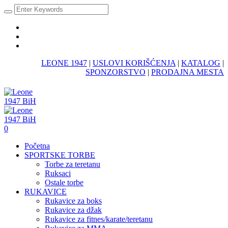
LEONE 1947
|
USLOVI KORIŠĆENJA
|
KATALOG
|
SPONZORSTVO
|
PRODAJNA MESTA
0
Početna
SPORTSKE TORBE
Torbe za teretanu
Ruksaci
Ostale torbe
RUKAVICE
Rukavice za boks
Rukavice za džak
Rukavice za fitnes/karate/teretanu