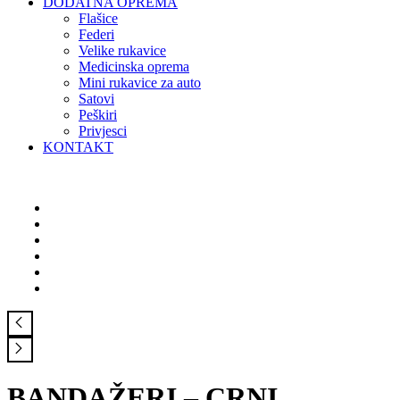
DODATNA OPREMA
Flašice
Federi
Velike rukavice
Medicinska oprema
Mini rukavice za auto
Satovi
Peškiri
Privjesci
KONTAKT
BANDAŽERI – CRNI