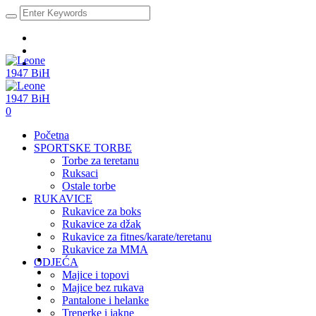
0
Početna
SPORTSKE TORBE
Torbe za teretanu
Ruksaci
Ostale torbe
RUKAVICE
Rukavice za boks
Rukavice za džak
Rukavice za fitnes/karate/teretanu
Rukavice za MMA
ODJEĆA
Majice i topovi
Majice bez rukava
Pantalone i helanke
Trenerke i jakne