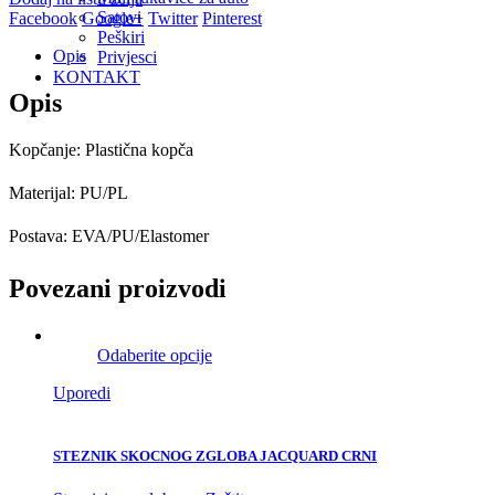
Satovi
Facebook
Google+
Twitter
Pinterest
Peškiri
Opis
Privjesci
KONTAKT
Opis
Kopčanje: Plastična kopča
Materijal: PU/PL
Postava: EVA/PU/Elastomer
Povezani proizvodi
Odaberite opcije
Uporedi
STEZNIK SKOCNOG ZGLOBA JACQUARD CRNI