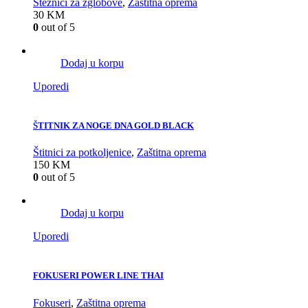
Steznici za zglobove
,
Zaštitna oprema
30
KM
0
out of 5
Dodaj u korpu
Uporedi
ŠTITNIK ZA NOGE DNA GOLD BLACK
Štitnici za potkoljenice
,
Zaštitna oprema
150
KM
0
out of 5
Dodaj u korpu
Uporedi
FOKUSERI POWER LINE THAI
Fokuseri
,
Zaštitna oprema