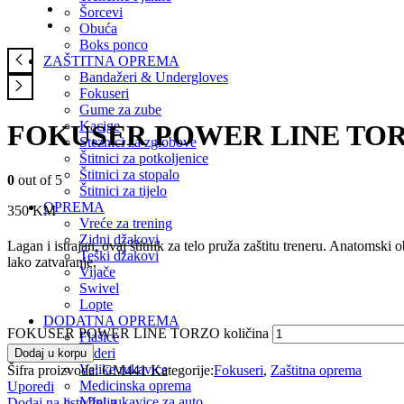
Šorcevi
Obuća
Boks ponco
ZAŠTITNA OPREMA
Bandažeri & Undergloves
Fokuseri
Gume za zube
Kacige
FOKUSER POWER LINE TO
Steznici za zglobove
Štitnici za potkoljenice
Štitnici za stopalo
0
out of 5
Štitnici za tijelo
OPREMA
350
KM
Vreće za trening
Zidni džakovi
Lagan i istrajan, ovaj štitnik za telo pruža zaštitu treneru. Anatomski 
Teški džakovi
lako zatvaranje.
Vijače
Swivel
Lopte
DODATNA OPREMA
FOKUSER POWER LINE TORZO količina
Flašice
Federi
Dodaj u korpu
Velike rukavice
Šifra proizvoda:
GM441
Kategorije:
Fokuseri
,
Zaštitna oprema
Medicinska oprema
Uporedi
Mini rukavice za auto
Dodaj na listu želja