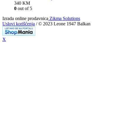
340
KM
0
out of 5
Izrada online prodavnica
Zikma Solutions
Uslovi korišćenja
/ © 2023 Leone 1947 Balkan
X