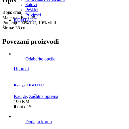
Satovi
Peškiri
Boja: crna
Privjesci
Materijal: PU / PA
KONTAKT
Punjenje: 90% PU, 10% vinil
Širina: 38 cm
Povezani proizvodi
Odaberite opcije
Uporedi
Kaciga FIGHTER
Kacige
,
Zaštitna oprema
190
KM
0
out of 5
Dodaj u korpu