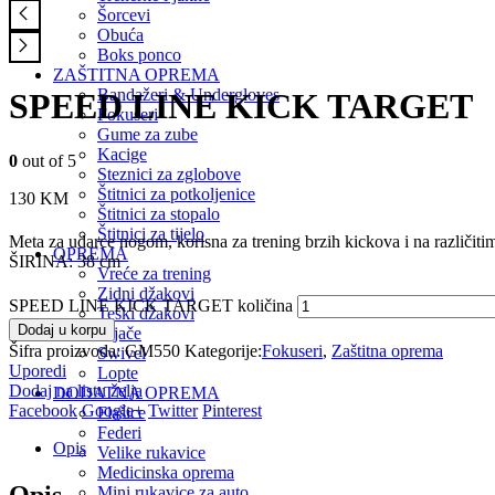
Šorcevi
Obuća
Boks ponco
ZAŠTITNA OPREMA
Bandažeri & Undergloves
SPEED LINE KICK TARGET
Fokuseri
Gume za zube
Kacige
0
out of 5
Steznici za zglobove
Štitnici za potkoljenice
130
KM
Štitnici za stopalo
Štitnici za tijelo
Meta za udarce nogom, korisna za trening brzih kickova i na različitim
OPREMA
ŠIRINA: 38 cm
Vreće za trening
Zidni džakovi
SPEED LINE KICK TARGET količina
Teški džakovi
Dodaj u korpu
Vijače
Šifra proizvoda:
GM550
Kategorije:
Fokuseri
,
Zaštitna oprema
Swivel
Uporedi
Lopte
Dodaj na listu želja
DODATNA OPREMA
Facebook
Google+
Twitter
Pinterest
Flašice
Federi
Opis
Velike rukavice
Medicinska oprema
Opis
Mini rukavice za auto