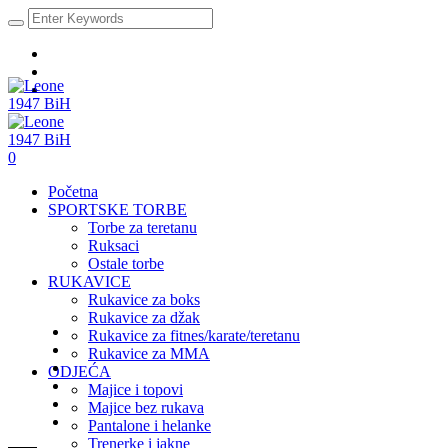
0
Početna
SPORTSKE TORBE
Torbe za teretanu
Ruksaci
Ostale torbe
RUKAVICE
Rukavice za boks
Rukavice za džak
Rukavice za fitnes/karate/teretanu
Rukavice za MMA
ODJEĆA
Majice i topovi
Majice bez rukava
Pantalone i helanke
Trenerke i jakne