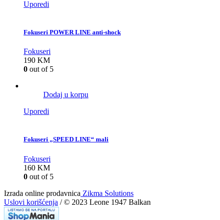
Uporedi
Fokuseri POWER LINE anti-shock
Fokuseri
190
KM
0
out of 5
Dodaj u korpu
Uporedi
Fokuseri „SPEED LINE“ mali
Fokuseri
160
KM
0
out of 5
Izrada online prodavnica
Zikma Solutions
Uslovi korišćenja
/ © 2023 Leone 1947 Balkan