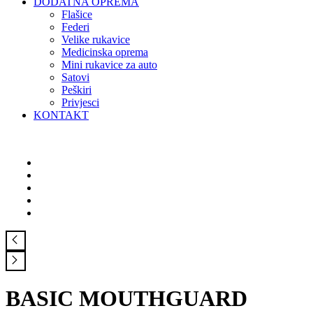
DODATNA OPREMA
Flašice
Federi
Velike rukavice
Medicinska oprema
Mini rukavice za auto
Satovi
Peškiri
Privjesci
KONTAKT
BASIC MOUTHGUARD