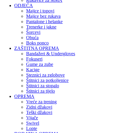
Rukavice za MMA
ODJEĆA
Majice i topovi
Majice bez rukava
Pantalone i helanke
Trenerke i jakne
Šorcevi
Obuća
Boks ponco
ZAŠTITNA OPREMA
Bandažeri & Undergloves
Fokuseri
Gume za zube
Kacige
Steznici za zglobove
Štitnici za potkoljenice
Štitnici za stopalo
Štitnici za tijelo
OPREMA
Vreće za trening
Zidni džakovi
Teški džakovi
Vijače
Swivel
Lopte