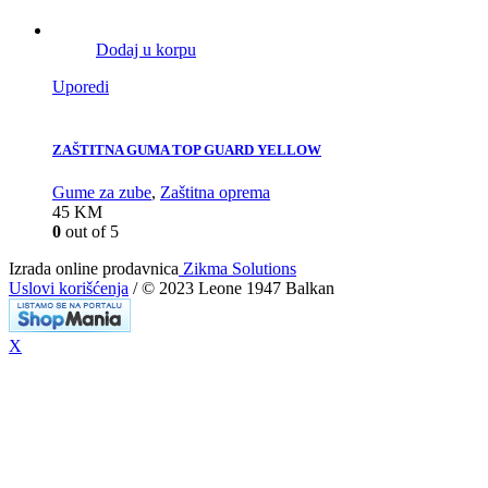
Dodaj u korpu
Uporedi
ZAŠTITNA GUMA TOP GUARD YELLOW
Gume za zube
,
Zaštitna oprema
45
KM
0
out of 5
Izrada online prodavnica
Zikma Solutions
Uslovi korišćenja
/ © 2023 Leone 1947 Balkan
X