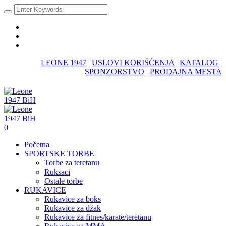
LEONE 1947
|
USLOVI KORIŠĆENJA
|
KATALOG
|
SPONZORSTVO
|
PRODAJNA MESTA
0
Početna
SPORTSKE TORBE
Torbe za teretanu
Ruksaci
Ostale torbe
RUKAVICE
Rukavice za boks
Rukavice za džak
Rukavice za fitnes/karate/teretanu