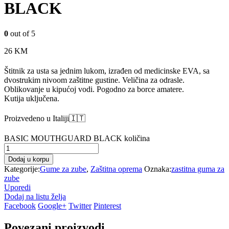
BLACK
0
out of 5
26
KM
Štitnik za usta sa jednim lukom, izrađen od medicinske EVA, sa
dvostrukim nivoom zaštitne gustine. Veličina za odrasle.
Oblikovanje u kipućoj vodi. Pogodno za borce amatere.
Kutija uključena.
Proizvedeno u Italiji🇮🇹
BASIC MOUTHGUARD BLACK količina
Dodaj u korpu
Kategorije:
Gume za zube
,
Zaštitna oprema
Oznaka:
zastitna guma za
zube
Uporedi
Dodaj na listu želja
Facebook
Google+
Twitter
Pinterest
Povezani proizvodi