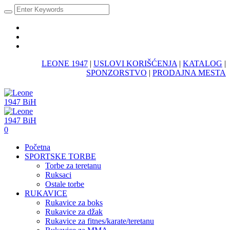
LEONE 1947
|
USLOVI KORIŠĆENJA
|
KATALOG
|
SPONZORSTVO
|
PRODAJNA MESTA
0
Početna
SPORTSKE TORBE
Torbe za teretanu
Ruksaci
Ostale torbe
RUKAVICE
Rukavice za boks
Rukavice za džak
Rukavice za fitnes/karate/teretanu