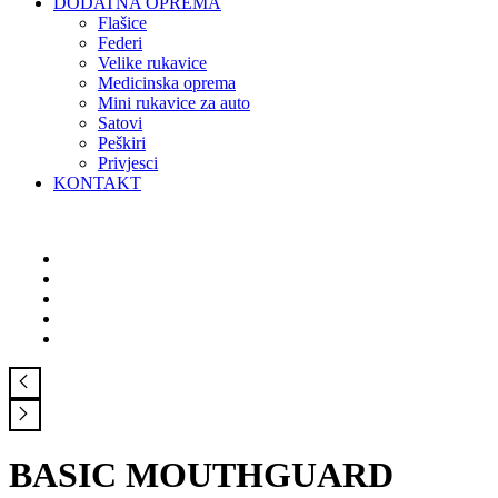
DODATNA OPREMA
Flašice
Federi
Velike rukavice
Medicinska oprema
Mini rukavice za auto
Satovi
Peškiri
Privjesci
KONTAKT
BASIC MOUTHGUARD