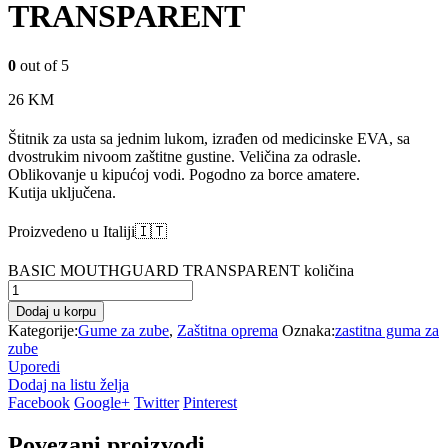
TRANSPARENT
0
out of 5
26
KM
Štitnik za usta sa jednim lukom, izrađen od medicinske EVA, sa
dvostrukim nivoom zaštitne gustine. Veličina za odrasle.
Oblikovanje u kipućoj vodi. Pogodno za borce amatere.
Kutija uključena.
Proizvedeno u Italiji🇮🇹
BASIC MOUTHGUARD TRANSPARENT količina
Dodaj u korpu
Kategorije:
Gume za zube
,
Zaštitna oprema
Oznaka:
zastitna guma za
zube
Uporedi
Dodaj na listu želja
Facebook
Google+
Twitter
Pinterest
Povezani proizvodi