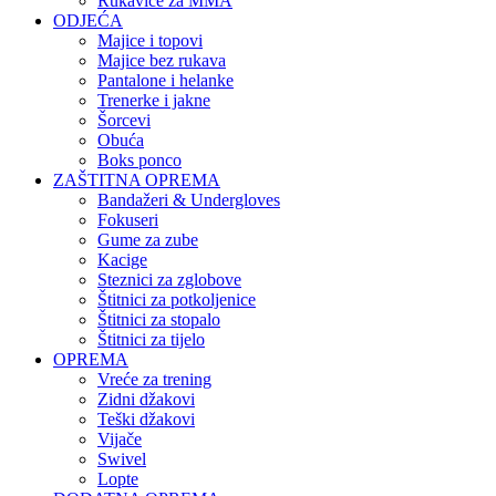
Rukavice za MMA
ODJEĆA
Majice i topovi
Majice bez rukava
Pantalone i helanke
Trenerke i jakne
Šorcevi
Obuća
Boks ponco
ZAŠTITNA OPREMA
Bandažeri & Undergloves
Fokuseri
Gume za zube
Kacige
Steznici za zglobove
Štitnici za potkoljenice
Štitnici za stopalo
Štitnici za tijelo
OPREMA
Vreće za trening
Zidni džakovi
Teški džakovi
Vijače
Swivel
Lopte