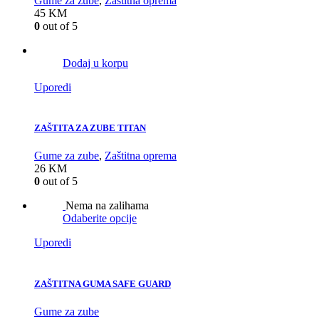
Gume za zube
,
Zaštitna oprema
45
KM
0
out of 5
Dodaj u korpu
Uporedi
ZAŠTITA ZA ZUBE TITAN
Gume za zube
,
Zaštitna oprema
26
KM
0
out of 5
Nema na zalihama
Odaberite opcije
Uporedi
ZAŠTITNA GUMA SAFE GUARD
Gume za zube