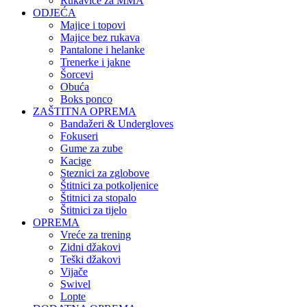
Rukavice za MMA
ODJEĆA
Majice i topovi
Majice bez rukava
Pantalone i helanke
Trenerke i jakne
Šorcevi
Obuća
Boks ponco
ZAŠTITNA OPREMA
Bandažeri & Undergloves
Fokuseri
Gume za zube
Kacige
Steznici za zglobove
Štitnici za potkoljenice
Štitnici za stopalo
Štitnici za tijelo
OPREMA
Vreće za trening
Zidni džakovi
Teški džakovi
Vijače
Swivel
Lopte