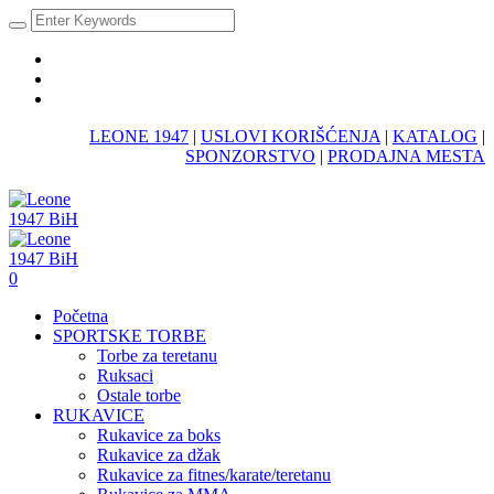
LEONE 1947
|
USLOVI KORIŠĆENJA
|
KATALOG
|
SPONZORSTVO
|
PRODAJNA MESTA
0
Početna
SPORTSKE TORBE
Torbe za teretanu
Ruksaci
Ostale torbe
RUKAVICE
Rukavice za boks
Rukavice za džak
Rukavice za fitnes/karate/teretanu