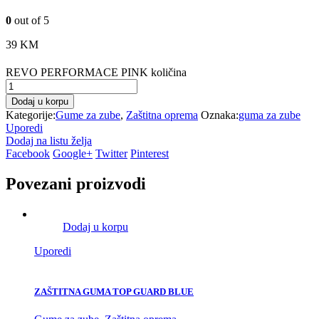
0
out of 5
39
KM
REVO PERFORMACE PINK količina
Dodaj u korpu
Kategorije:
Gume za zube
,
Zaštitna oprema
Oznaka:
guma za zube
Uporedi
Dodaj na listu želja
Facebook
Google+
Twitter
Pinterest
Povezani proizvodi
Dodaj u korpu
Uporedi
ZAŠTITNA GUMA TOP GUARD BLUE