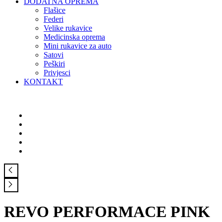
DODATNA OPREMA
Flašice
Federi
Velike rukavice
Medicinska oprema
Mini rukavice za auto
Satovi
Peškiri
Privjesci
KONTAKT
REVO PERFORMACE PINK