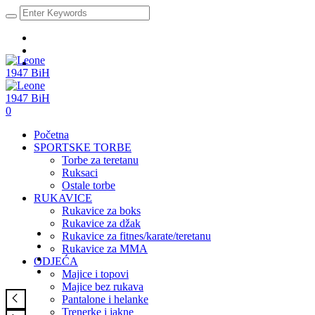
0
Početna
SPORTSKE TORBE
Torbe za teretanu
Ruksaci
Ostale torbe
RUKAVICE
Rukavice za boks
Rukavice za džak
Rukavice za fitnes/karate/teretanu
Rukavice za MMA
ODJEĆA
Majice i topovi
Majice bez rukava
Pantalone i helanke
Trenerke i jakne