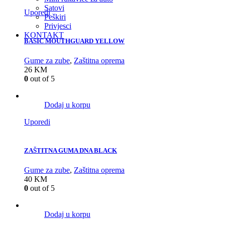
Satovi
Uporedi
Peškiri
Privjesci
KONTAKT
BASIC MOUTHGUARD YELLOW
Gume za zube
,
Zaštitna oprema
26
KM
0
out of 5
Dodaj u korpu
Uporedi
ZAŠTITNA GUMA DNA BLACK
Gume za zube
,
Zaštitna oprema
40
KM
0
out of 5
Dodaj u korpu