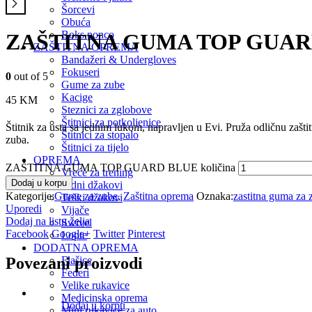
Šorcevi
Obuća
Boks ponco
ZAŠTITNA GUMA TOP GUAR
ZAŠTITNA OPREMA
Bandažeri & Undergloves
Fokuseri
0
out of 5
Gume za zube
Kacige
45
KM
Steznici za zglobove
Štitnici za potkoljenice
Štitnik za usta sa jednim lukom, napravljen u Evi. Pruža odličnu zaštit
Štitnici za stopalo
zuba.
Štitnici za tijelo
OPREMA
ZAŠTITNA GUMA TOP GUARD BLUE količina
Vreće za trening
Dodaj u korpu
Zidni džakovi
Kategorije:
Gume za zube
,
Zaštitna oprema
Oznaka:
zastitna guma za 
Teški džakovi
Uporedi
Vijače
Dodaj na listu želja
Swivel
Facebook
Google+
Twitter
Pinterest
Lopte
DODATNA OPREMA
Povezani proizvodi
Flašice
Federi
Velike rukavice
Medicinska oprema
Dodaj u korpu
Mini rukavice za auto