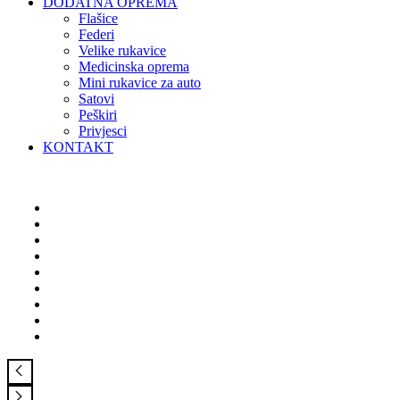
DODATNA OPREMA
Flašice
Federi
Velike rukavice
Medicinska oprema
Mini rukavice za auto
Satovi
Peškiri
Privjesci
KONTAKT