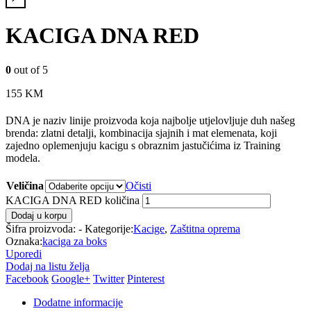
KACIGA DNA RED
0
out of 5
155
KM
DNA je naziv linije proizvoda koja najbolje utjelovljuje duh našeg
brenda: zlatni detalji, kombinacija sjajnih i mat elemenata, koji
zajedno oplemenjuju kacigu s obraznim jastučićima iz Training
modela.
Veličina
Očisti
KACIGA DNA RED količina
Dodaj u korpu
Šifra proizvoda:
-
Kategorije:
Kacige
,
Zaštitna oprema
Oznaka:
kaciga za boks
Uporedi
Dodaj na listu želja
Facebook
Google+
Twitter
Pinterest
Dodatne informacije