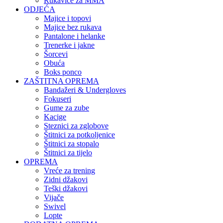
Rukavice za MMA
ODJEĆA
Majice i topovi
Majice bez rukava
Pantalone i helanke
Trenerke i jakne
Šorcevi
Obuća
Boks ponco
ZAŠTITNA OPREMA
Bandažeri & Undergloves
Fokuseri
Gume za zube
Kacige
Steznici za zglobove
Štitnici za potkoljenice
Štitnici za stopalo
Štitnici za tijelo
OPREMA
Vreće za trening
Zidni džakovi
Teški džakovi
Vijače
Swivel
Lopte