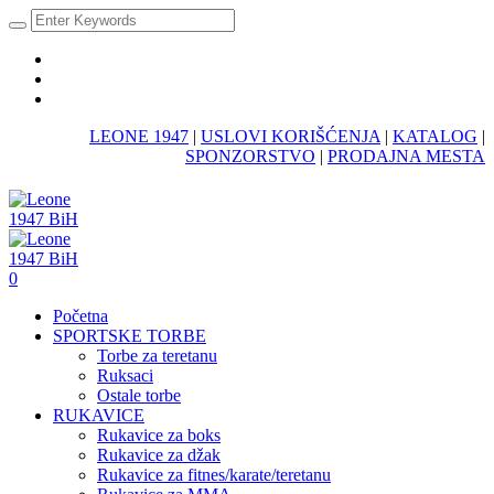
LEONE 1947
|
USLOVI KORIŠĆENJA
|
KATALOG
|
SPONZORSTVO
|
PRODAJNA MESTA
0
Početna
SPORTSKE TORBE
Torbe za teretanu
Ruksaci
Ostale torbe
RUKAVICE
Rukavice za boks
Rukavice za džak
Rukavice za fitnes/karate/teretanu