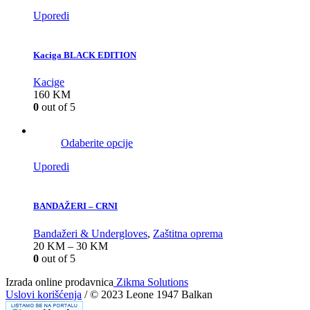
Uporedi
Kaciga BLACK EDITION
Kacige
160
KM
0
out of 5
Odaberite opcije
Uporedi
BANDAŽERI – CRNI
Bandažeri & Undergloves
,
Zaštitna oprema
20
KM
–
30
KM
0
out of 5
Izrada online prodavnica
Zikma Solutions
Uslovi korišćenja
/ © 2023 Leone 1947 Balkan