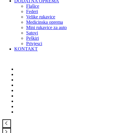
DODATNA OPREMA
Flašice
Federi
Velike rukavice
Medicinska oprema
Mini rukavice za auto
Satovi
Peškiri
Privjesci
KONTAKT