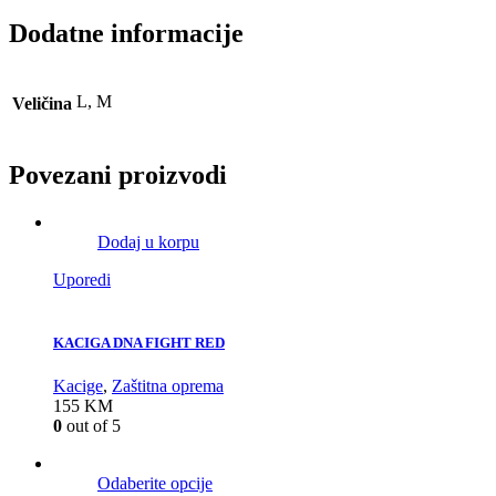
Dodatne informacije
L, M
Veličina
Povezani proizvodi
Dodaj u korpu
Uporedi
KACIGA DNA FIGHT RED
Kacige
,
Zaštitna oprema
155
KM
0
out of 5
Odaberite opcije