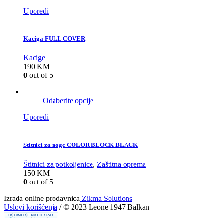
Uporedi
Kaciga FULL COVER
Kacige
190
KM
0
out of 5
Odaberite opcije
Uporedi
Stitnici za noge COLOR BLOCK BLACK
Štitnici za potkoljenice
,
Zaštitna oprema
150
KM
0
out of 5
Izrada online prodavnica
Zikma Solutions
Uslovi korišćenja
/ © 2023 Leone 1947 Balkan