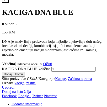
KACIGA DNA BLUE
0
out of 5
155
KM
DNA je naziv linije proizvoda koja najbolje utjelovljuje duh našeg
brenda: zlatni detalji, kombinacija sjajnih i mat elemenata, koji
zajedno oplemenjuju kacigu s obraznim jastučićima iz Training
modela.
Veličina
Očisti
KACIGA DNA BLUE količina
Dodaj u korpu
Šifra proizvoda:
CS445
Kategorije:
Kacige
,
Zaštitna oprema
Oznake:
kaciga
,
zastita
Uporedi
Dodaj na listu želja
Facebook
Google+
Twitter
Pinterest
Dodatne informacije