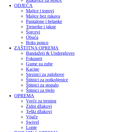
Rukavice za MMA
ODJEĆA
Majice i topovi
Majice bez rukava
Pantalone i helanke
Trenerke i jakne
Šorcevi
Obuća
Boks ponco
ZAŠTITNA OPREMA
Bandažeri & Undergloves
Fokuseri
Gume za zube
Kacige
Steznici za zglobove
Štitnici za potkoljenice
Štitnici za stopalo
Štitnici za tijelo
OPREMA
Vreće za trening
Zidni džakovi
Teški džakovi
Vijače
Swivel
Lopte