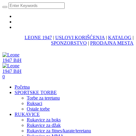
LEONE 1947
|
USLOVI KORIŠĆENJA
|
KATALOG
|
SPONZORSTVO
|
PRODAJNA MESTA
0
Početna
SPORTSKE TORBE
Torbe za teretanu
Ruksaci
Ostale torbe
RUKAVICE
Rukavice za boks
Rukavice za džak
Rukavice za fitnes/karate/teretanu