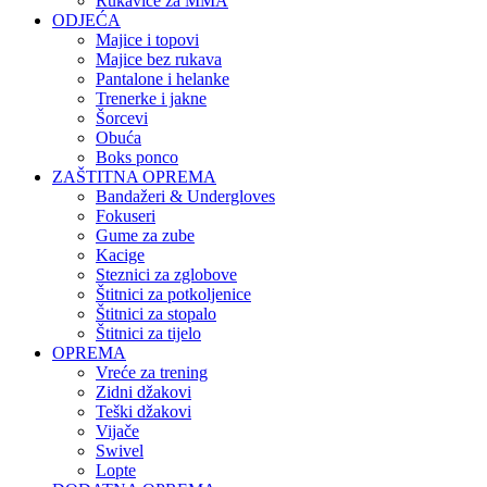
Rukavice za MMA
ODJEĆA
Majice i topovi
Majice bez rukava
Pantalone i helanke
Trenerke i jakne
Šorcevi
Obuća
Boks ponco
ZAŠTITNA OPREMA
Bandažeri & Undergloves
Fokuseri
Gume za zube
Kacige
Steznici za zglobove
Štitnici za potkoljenice
Štitnici za stopalo
Štitnici za tijelo
OPREMA
Vreće za trening
Zidni džakovi
Teški džakovi
Vijače
Swivel
Lopte