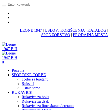
LEONE 1947
|
USLOVI KORIŠĆENJA
|
KATALOG
|
SPONZORSTVO
|
PRODAJNA MESTA
0
Početna
SPORTSKE TORBE
Torbe za teretanu
Ruksaci
Ostale torbe
RUKAVICE
Rukavice za boks
Rukavice za džak
Rukavice za fitnes/karate/teretanu