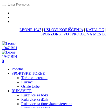
LEONE 1947
|
USLOVI KORIŠĆENJA
|
KATALOG
|
SPONZORSTVO
|
PRODAJNA MESTA
0
Početna
SPORTSKE TORBE
Torbe za teretanu
Ruksaci
Ostale torbe
RUKAVICE
Rukavice za boks
Rukavice za džak
Rukavice za fitnes/karate/teretanu