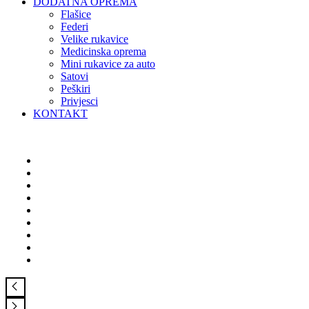
DODATNA OPREMA
Flašice
Federi
Velike rukavice
Medicinska oprema
Mini rukavice za auto
Satovi
Peškiri
Privjesci
KONTAKT