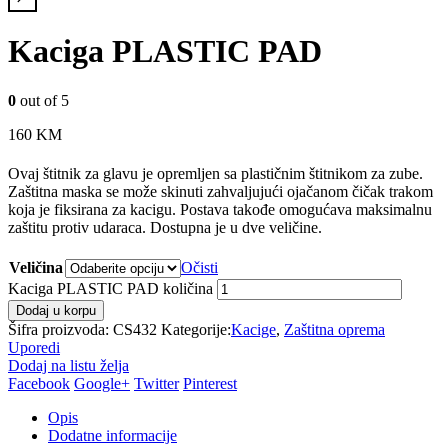
Kaciga PLASTIC PAD
0
out of 5
160
KM
Ovaj štitnik za glavu je opremljen sa plastičnim štitnikom za zube.
Zaštitna maska se može skinuti zahvaljujući ojačanom čičak trakom
koja je fiksirana za kacigu. Postava takođe omogućava maksimalnu
zaštitu protiv udaraca. Dostupna je u dve veličine.
Veličina
Očisti
Kaciga PLASTIC PAD količina
Dodaj u korpu
Šifra proizvoda:
CS432
Kategorije:
Kacige
,
Zaštitna oprema
Uporedi
Dodaj na listu želja
Facebook
Google+
Twitter
Pinterest
Opis
Dodatne informacije