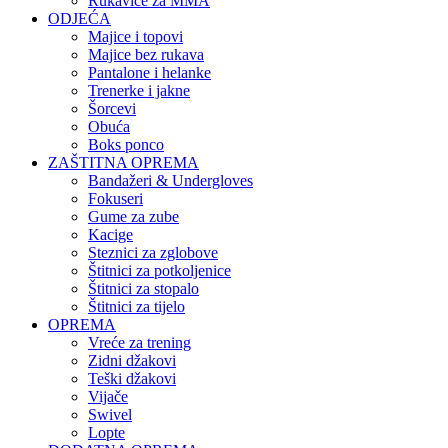
Rukavice za MMA
ODJEĆA
Majice i topovi
Majice bez rukava
Pantalone i helanke
Trenerke i jakne
Šorcevi
Obuća
Boks ponco
ZAŠTITNA OPREMA
Bandažeri & Undergloves
Fokuseri
Gume za zube
Kacige
Steznici za zglobove
Štitnici za potkoljenice
Štitnici za stopalo
Štitnici za tijelo
OPREMA
Vreće za trening
Zidni džakovi
Teški džakovi
Vijače
Swivel
Lopte