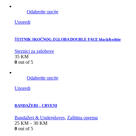
Odaberite opcije
Uporedi
ŠTITNIK SKOČNOG ZGLOBA DOUBLE FACE black&white
Steznici za zglobove
35
KM
0
out of 5
Odaberite opcije
Uporedi
BANDAŽERI – CRVENI
Bandažeri & Undergloves
,
Zaštitna oprema
25
KM
–
30
KM
0
out of 5