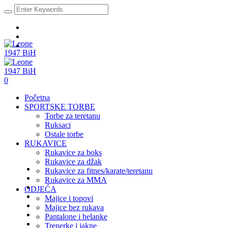
0
Početna
SPORTSKE TORBE
Torbe za teretanu
Ruksaci
Ostale torbe
RUKAVICE
Rukavice za boks
Rukavice za džak
Rukavice za fitnes/karate/teretanu
Rukavice za MMA
ODJEĆA
Majice i topovi
Majice bez rukava
Pantalone i helanke
Trenerke i jakne