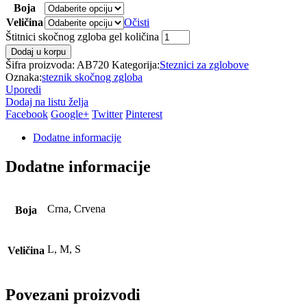
Boja
Veličina
Očisti
Štitnici skočnog zgloba gel količina
Dodaj u korpu
Šifra proizvoda:
AB720
Kategorija:
Steznici za zglobove
Oznaka:
steznik skočnog zgloba
Uporedi
Dodaj na listu želja
Facebook
Google+
Twitter
Pinterest
Dodatne informacije
Dodatne informacije
Crna, Crvena
Boja
L, M, S
Veličina
Povezani proizvodi