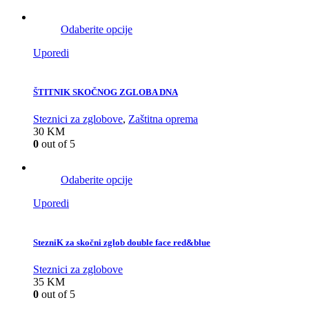
Odaberite opcije
Uporedi
ŠTITNIK SKOČNOG ZGLOBA DNA
Steznici za zglobove
,
Zaštitna oprema
30
KM
0
out of 5
Odaberite opcije
Uporedi
StezniK za skočni zglob double face red&blue
Steznici za zglobove
35
KM
0
out of 5