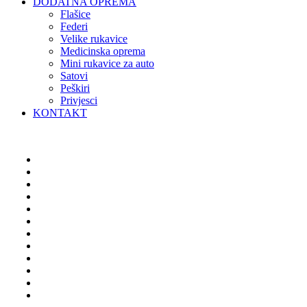
DODATNA OPREMA
Flašice
Federi
Velike rukavice
Medicinska oprema
Mini rukavice za auto
Satovi
Peškiri
Privjesci
KONTAKT