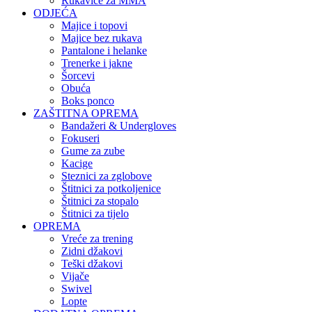
Rukavice za MMA
ODJEĆA
Majice i topovi
Majice bez rukava
Pantalone i helanke
Trenerke i jakne
Šorcevi
Obuća
Boks ponco
ZAŠTITNA OPREMA
Bandažeri & Undergloves
Fokuseri
Gume za zube
Kacige
Steznici za zglobove
Štitnici za potkoljenice
Štitnici za stopalo
Štitnici za tijelo
OPREMA
Vreće za trening
Zidni džakovi
Teški džakovi
Vijače
Swivel
Lopte