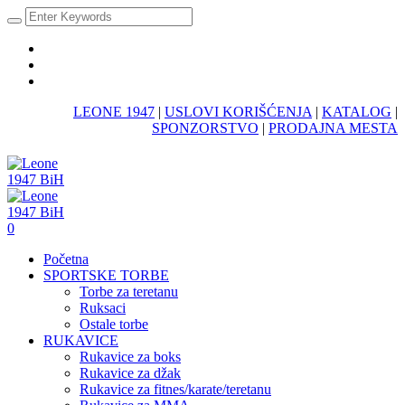
LEONE 1947
|
USLOVI KORIŠĆENJA
|
KATALOG
|
SPONZORSTVO
|
PRODAJNA MESTA
0
Početna
SPORTSKE TORBE
Torbe za teretanu
Ruksaci
Ostale torbe
RUKAVICE
Rukavice za boks
Rukavice za džak
Rukavice za fitnes/karate/teretanu