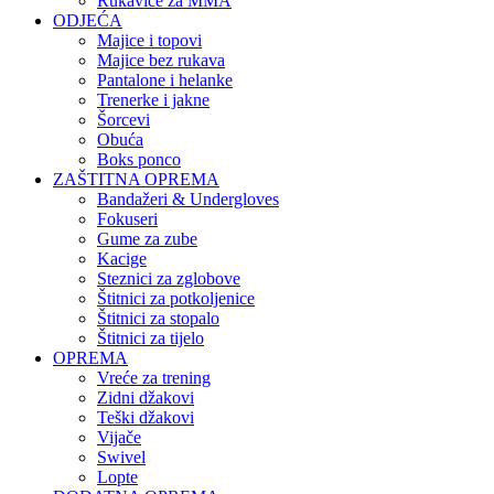
Rukavice za MMA
ODJEĆA
Majice i topovi
Majice bez rukava
Pantalone i helanke
Trenerke i jakne
Šorcevi
Obuća
Boks ponco
ZAŠTITNA OPREMA
Bandažeri & Undergloves
Fokuseri
Gume za zube
Kacige
Steznici za zglobove
Štitnici za potkoljenice
Štitnici za stopalo
Štitnici za tijelo
OPREMA
Vreće za trening
Zidni džakovi
Teški džakovi
Vijače
Swivel
Lopte