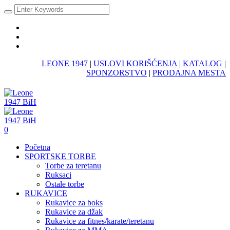
LEONE 1947
|
USLOVI KORIŠĆENJA
|
KATALOG
|
SPONZORSTVO
|
PRODAJNA MESTA
0
Početna
SPORTSKE TORBE
Torbe za teretanu
Ruksaci
Ostale torbe
RUKAVICE
Rukavice za boks
Rukavice za džak
Rukavice za fitnes/karate/teretanu