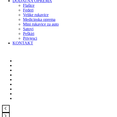
DODATNA OPREMA
Flašice
Federi
Velike rukavice
Medicinska oprema
Mini rukavice za auto
Satovi
Peškiri
Privjesci
KONTAKT