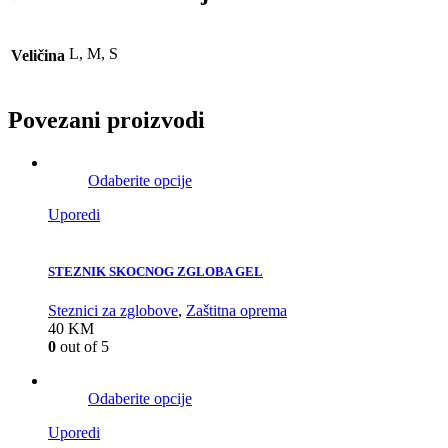
L, M, S
Veličina
Povezani proizvodi
Odaberite opcije
Uporedi
STEZNIK SKOCNOG ZGLOBA GEL
Steznici za zglobove
,
Zaštitna oprema
40
KM
0
out of 5
Odaberite opcije
Uporedi