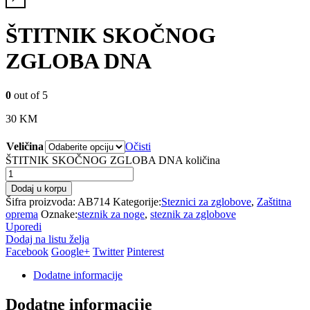
ŠTITNIK SKOČNOG
ZGLOBA DNA
0
out of 5
30
KM
Veličina
Očisti
ŠTITNIK SKOČNOG ZGLOBA DNA količina
Dodaj u korpu
Šifra proizvoda:
AB714
Kategorije:
Steznici za zglobove
,
Zaštitna
oprema
Oznake:
steznik za noge
,
steznik za zglobove
Uporedi
Dodaj na listu želja
Facebook
Google+
Twitter
Pinterest
Dodatne informacije
Dodatne informacije