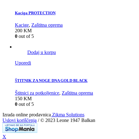
Kaciga PROTECTION
Kacige
,
Zaštitna oprema
200
KM
0
out of 5
Dodaj u korpu
Uporedi
ŠTITNIK ZA NOGE DNA GOLD BLACK
Štitnici za potkoljenice
,
Zaštitna oprema
150
KM
0
out of 5
Izrada online prodavnica
Zikma Solutions
Uslovi korišćenja
/ © 2023 Leone 1947 Balkan
X