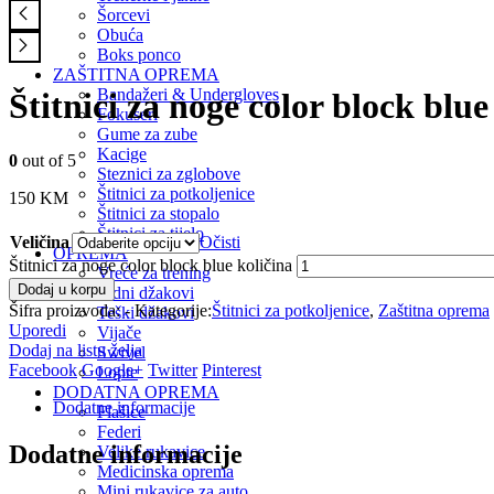
Šorcevi
Obuća
Boks ponco
ZAŠTITNA OPREMA
Bandažeri & Undergloves
Štitnici za noge color block blue
Fokuseri
Gume za zube
Kacige
0
out of 5
Steznici za zglobove
Štitnici za potkoljenice
150
KM
Štitnici za stopalo
Štitnici za tijelo
Veličina
Očisti
OPREMA
Štitnici za noge color block blue količina
Vreće za trening
Dodaj u korpu
Zidni džakovi
Šifra proizvoda:
-
Kategorije:
Štitnici za potkoljenice
,
Zaštitna oprema
Teški džakovi
Uporedi
Vijače
Dodaj na listu želja
Swivel
Facebook
Google+
Twitter
Pinterest
Lopte
DODATNA OPREMA
Dodatne informacije
Flašice
Federi
Dodatne informacije
Velike rukavice
Medicinska oprema
Mini rukavice za auto