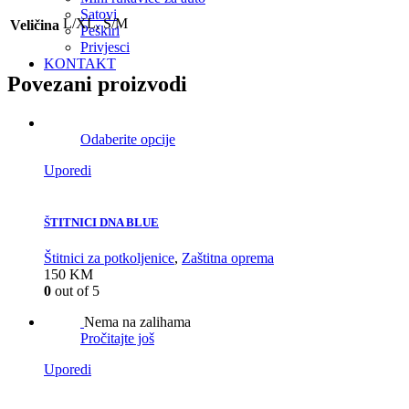
Satovi
L/XL, S/M
Veličina
Peškiri
Privjesci
KONTAKT
Povezani proizvodi
Odaberite opcije
Uporedi
ŠTITNICI DNA BLUE
Štitnici za potkoljenice
,
Zaštitna oprema
150
KM
0
out of 5
Nema na zalihama
Pročitajte još
Uporedi