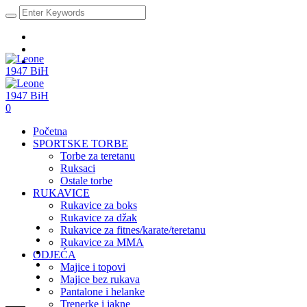
0
Početna
SPORTSKE TORBE
Torbe za teretanu
Ruksaci
Ostale torbe
RUKAVICE
Rukavice za boks
Rukavice za džak
Rukavice za fitnes/karate/teretanu
Rukavice za MMA
ODJEĆA
Majice i topovi
Majice bez rukava
Pantalone i helanke
Trenerke i jakne