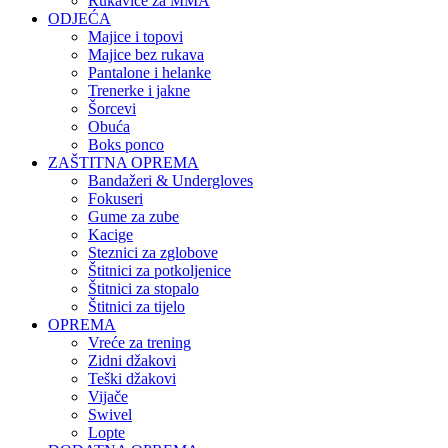
Rukavice za MMA
ODJEĆA
Majice i topovi
Majice bez rukava
Pantalone i helanke
Trenerke i jakne
Šorcevi
Obuća
Boks ponco
ZAŠTITNA OPREMA
Bandažeri & Undergloves
Fokuseri
Gume za zube
Kacige
Steznici za zglobove
Štitnici za potkoljenice
Štitnici za stopalo
Štitnici za tijelo
OPREMA
Vreće za trening
Zidni džakovi
Teški džakovi
Vijače
Swivel
Lopte