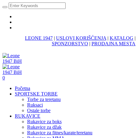
LEONE 1947
|
USLOVI KORIŠĆENJA
|
KATALOG
|
SPONZORSTVO
|
PRODAJNA MESTA
0
Početna
SPORTSKE TORBE
Torbe za teretanu
Ruksaci
Ostale torbe
RUKAVICE
Rukavice za boks
Rukavice za džak
Rukavice za fitnes/karate/teretanu