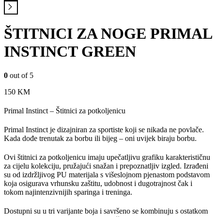
ŠTITNICI ZA NOGE PRIMAL
INSTINCT GREEN
0
out of 5
150
KM
Primal Instinct – Štitnici za potkoljenicu
Primal Instinct je dizajniran za sportiste koji se nikada ne povlače.
Kada dođe trenutak za borbu ili bijeg – oni uvijek biraju borbu.
Ovi štitnici za potkoljenicu imaju upečatljivu grafiku karakterističnu
za cijelu kolekciju, pružajući snažan i prepoznatljiv izgled. Izrađeni
su od izdržljivog PU materijala s višeslojnom pjenastom podstavom
koja osigurava vrhunsku zaštitu, udobnost i dugotrajnost čak i
tokom najintenzivnijih sparinga i treninga.
Dostupni su u tri varijante boja i savršeno se kombinuju s ostatkom