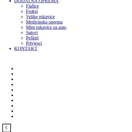
DODATNA OPREMA
Flašice
Federi
Velike rukavice
Medicinska oprema
Mini rukavice za auto
Satovi
Peškiri
Privjesci
KONTAKT