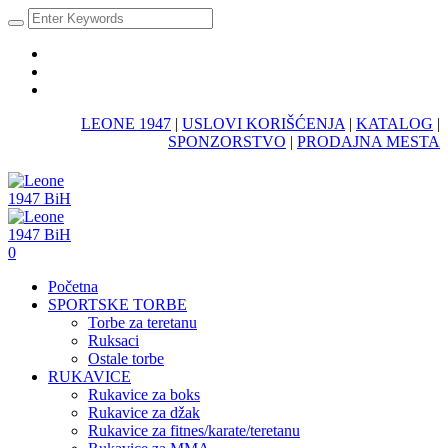
LEONE 1947
|
USLOVI KORIŠĆENJA
|
KATALOG
|
SPONZORSTVO
|
PRODAJNA MESTA
0
Početna
SPORTSKE TORBE
Torbe za teretanu
Ruksaci
Ostale torbe
RUKAVICE
Rukavice za boks
Rukavice za džak
Rukavice za fitnes/karate/teretanu