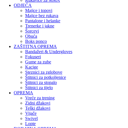
Rukavice za MMA
ODJEĆA
Majice i topovi
Majice bez rukava
Pantalone i helanke
Trenerke i jakne
Šorcevi
Obuća
Boks ponco
ZAŠTITNA OPREMA
Bandažeri & Undergloves
Fokuseri
Gume za zube
Kacige
Steznici za zglobove
Štitnici za potkoljenice
Štitnici za stopalo
Štitnici za tijelo
OPREMA
Vreće za trening
Zidni džakovi
Teški džakovi
Vijače
Swivel
Lopte