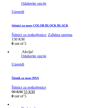
Odaberite opcije
Uporedi
Stitnici za noge COLOR BLOCK BLACK
Štitnici za potkoljenice
,
Zaštitna oprema
150
KM
0
out of 5
Akcija!
Odaberite opcije
Uporedi
Štitnik za noge DNA
Štitnici za potkoljenice
90
KM
55
KM
0
out of 5