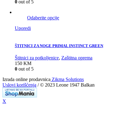
0
out of 5
Odaberite opcije
Uporedi
ŠTITNICI ZA NOGE PRIMAL INSTINCT GREEN
Štitnici za potkoljenice
,
Zaštitna oprema
150
KM
0
out of 5
Izrada online prodavnica
Zikma Solutions
Uslovi korišćenja
/ © 2023 Leone 1947 Balkan
X