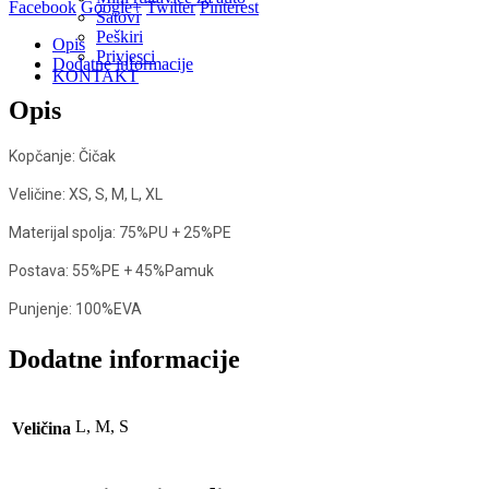
Facebook
Google+
Twitter
Pinterest
Satovi
Peškiri
Opis
Privjesci
Dodatne informacije
KONTAKT
Opis
Kopčanje: Čičak
Veličine: XS, S, M, L, XL
Materijal spolja: 75%PU + 25%PE
Postava: 55%PE + 45%Pamuk
Punjenje: 100%EVA
Dodatne informacije
L, M, S
Veličina