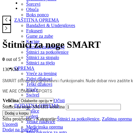
Šorcevi
Obuća
Boks ponco
ZAŠTITNA OPREMA
Bandažeri & Undergloves
Fokuseri
Gume za zube
Kacige
Štitnici za noge SMART
Steznici za zglobove
Štitnici za potkoljenice
Štitnici za stopalo
0
out of 5
Štitnici za tijelo
OPREMA
130
KM
Vreće za trening
Zidni džakovi
SMART štitnici su jednostavni i funkcijonalni. Nude dobar nivo zaštite 
Teški džakovi
Vijače
WE ARE COMBAT SPORTS
Swivel
Lopte
Veličina
Očisti
DODATNA OPREMA
Štitnici za noge SMART količina
Flašice
Dodaj u korpu
Federi
Šifra proizvoda:
-
Kategorije:
Štitnici za potkoljenice
,
Zaštitna oprema
Velike rukavice
Uporedi
Medicinska oprema
Dodaj na listu želja
Mini rukavice za auto