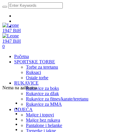
0
Početna
SPORTSKE TORBE
Torbe za teretanu
Ruksaci
Ostale torbe
RUKAVICE
Nema na zalihama
Rukavice za boks
Rukavice za džak
Rukavice za fitnes/karate/teretanu
Rukavice za MMA
ODJEĆA
Majice i topovi
Majice bez rukava
Pantalone i helanke
Trenerke i jakne