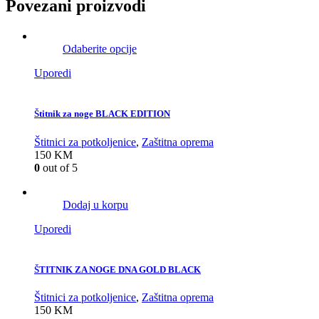
Povezani proizvodi
Odaberite opcije
Uporedi
Štitnik za noge BLACK EDITION
Štitnici za potkoljenice
,
Zaštitna oprema
150
KM
0
out of 5
Dodaj u korpu
Uporedi
ŠTITNIK ZA NOGE DNA GOLD BLACK
Štitnici za potkoljenice
,
Zaštitna oprema
150
KM