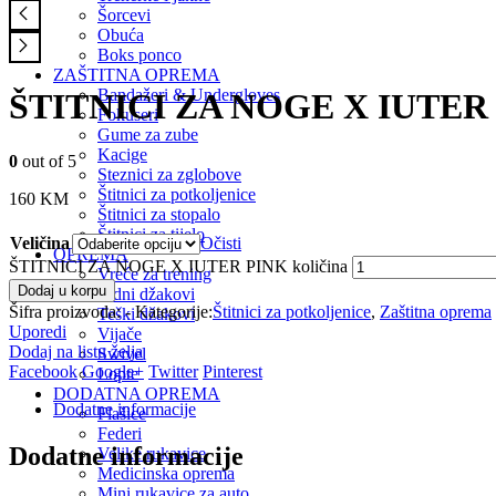
Šorcevi
Obuća
Boks ponco
ZAŠTITNA OPREMA
Bandažeri & Undergloves
ŠTITNICI ZA NOGE X IUTER
Fokuseri
Gume za zube
Kacige
0
out of 5
Steznici za zglobove
Štitnici za potkoljenice
160
KM
Štitnici za stopalo
Štitnici za tijelo
Veličina
Očisti
OPREMA
ŠTITNICI ZA NOGE X IUTER PINK količina
Vreće za trening
Dodaj u korpu
Zidni džakovi
Šifra proizvoda:
-
Kategorije:
Štitnici za potkoljenice
,
Zaštitna oprema
Teški džakovi
Uporedi
Vijače
Dodaj na listu želja
Swivel
Facebook
Google+
Twitter
Pinterest
Lopte
DODATNA OPREMA
Dodatne informacije
Flašice
Federi
Dodatne informacije
Velike rukavice
Medicinska oprema
Mini rukavice za auto