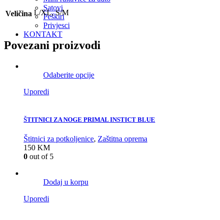
Satovi
L/XL, S/M
Veličina
Peškiri
Privjesci
KONTAKT
Povezani proizvodi
Odaberite opcije
Uporedi
ŠTITNICI ZA NOGE PRIMAL INSTICT BLUE
Štitnici za potkoljenice
,
Zaštitna oprema
150
KM
0
out of 5
Dodaj u korpu
Uporedi