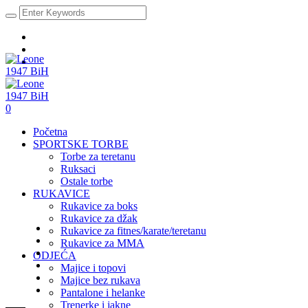
0
Početna
SPORTSKE TORBE
Torbe za teretanu
Ruksaci
Ostale torbe
RUKAVICE
Rukavice za boks
Rukavice za džak
Rukavice za fitnes/karate/teretanu
Rukavice za MMA
ODJEĆA
Majice i topovi
Majice bez rukava
Pantalone i helanke
Trenerke i jakne