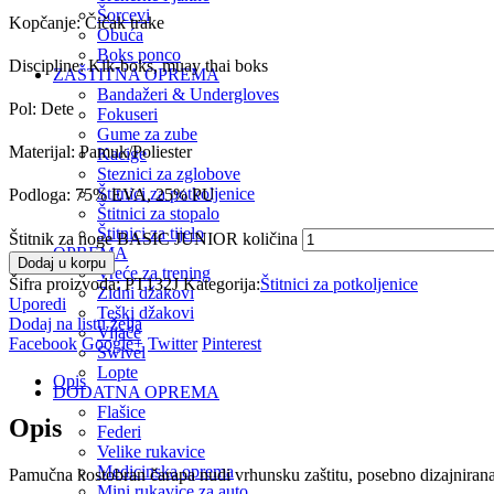
Šorcevi
Kopčanje: Čičak trake
Obuća
Boks ponco
Discipline: Kik-boks, muay thai boks
ZAŠTITNA OPREMA
Bandažeri & Undergloves
Pol: Dete
Fokuseri
Gume za zube
Materijal: Pamuk/Poliester
Kacige
Steznici za zglobove
Štitnici za potkoljenice
Podloga: 75% EVA, 25% PU
Štitnici za stopalo
Štitnici za tijelo
Štitnik za noge BASIC JUNIOR količina
OPREMA
Dodaj u korpu
Vreće za trening
Šifra proizvoda:
PT132J
Kategorija:
Štitnici za potkoljenice
Zidni džakovi
Uporedi
Teški džakovi
Dodaj na listu želja
Vijače
Facebook
Google+
Twitter
Pinterest
Swivel
Lopte
Opis
DODATNA OPREMA
Flašice
Opis
Federi
Velike rukavice
Medicinska oprema
Pamučna kostobran čarapa nudi vrhunsku zaštitu, posebno dizajniran
Mini rukavice za auto