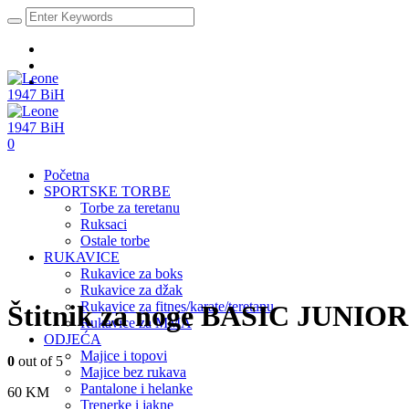
0
Početna
SPORTSKE TORBE
Torbe za teretanu
Ruksaci
Ostale torbe
RUKAVICE
Rukavice za boks
Rukavice za džak
Rukavice za fitnes/karate/teretanu
Štitnik za noge BASIC JUNIOR
Rukavice za MMA
ODJEĆA
Majice i topovi
0
out of 5
Majice bez rukava
Pantalone i helanke
60
KM
Trenerke i jakne