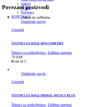
Satovi
Povezani proizvodi
Peškiri
Privjesci
KONTAKT
Nema na zalihama
Odaberite opcije
Uporedi
ŠTITNICI ZA NOGE DNA COMFORT
Štitnici za potkoljenice
,
Zaštitna oprema
70
KM
0
out of 5
Odaberite opcije
Uporedi
ŠTITNICI ZA NOGE PRIMAL INSTICT BLUE
Štitnici za potkoljenice
,
Zaštitna oprema