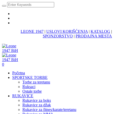
LEONE 1947
|
USLOVI KORIŠĆENJA
|
KATALOG
|
SPONZORSTVO
|
PRODAJNA MESTA
0
Početna
SPORTSKE TORBE
Torbe za teretanu
Ruksaci
Ostale torbe
RUKAVICE
Rukavice za boks
Rukavice za džak
Rukavice za fitnes/karate/teretanu