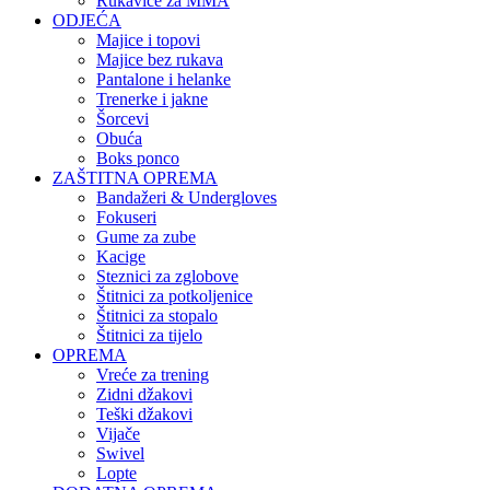
Rukavice za MMA
ODJEĆA
Majice i topovi
Majice bez rukava
Pantalone i helanke
Trenerke i jakne
Šorcevi
Obuća
Boks ponco
ZAŠTITNA OPREMA
Bandažeri & Undergloves
Fokuseri
Gume za zube
Kacige
Steznici za zglobove
Štitnici za potkoljenice
Štitnici za stopalo
Štitnici za tijelo
OPREMA
Vreće za trening
Zidni džakovi
Teški džakovi
Vijače
Swivel
Lopte