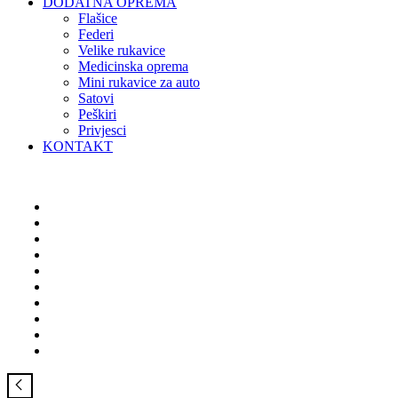
DODATNA OPREMA
Flašice
Federi
Velike rukavice
Medicinska oprema
Mini rukavice za auto
Satovi
Peškiri
Privjesci
KONTAKT