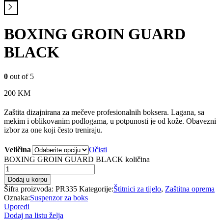
BOXING GROIN GUARD
BLACK
0
out of 5
200
KM
Zaštita dizajnirana za mečeve profesionalnih boksera. Lagana, sa
mekim i oblikovanim podlogama, u potpunosti je od kože. Obavezni
izbor za one koji često treniraju.
Veličina
Očisti
BOXING GROIN GUARD BLACK količina
Dodaj u korpu
Šifra proizvoda:
PR335
Kategorije:
Štitnici za tijelo
,
Zaštitna oprema
Oznaka:
Suspenzor za boks
Uporedi
Dodaj na listu želja