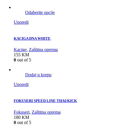
Odaberite opcije
Uporedi
KACIGA DNA WHITE
Kacige
,
Zaštitna oprema
155
KM
0
out of 5
Dodaj u korpu
Uporedi
FOKUSERI SPEED LINE THAI/KICK
Fokuseri
,
Zaštitna oprema
180
KM
0
out of 5