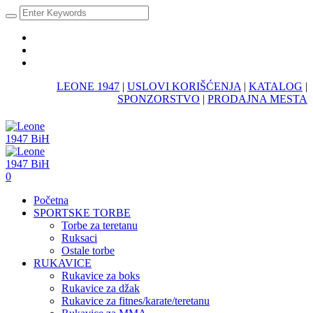
LEONE 1947
|
USLOVI KORIŠĆENJA
|
KATALOG
|
SPONZORSTVO
|
PRODAJNA MESTA
0
Početna
SPORTSKE TORBE
Torbe za teretanu
Ruksaci
Ostale torbe
RUKAVICE
Rukavice za boks
Rukavice za džak
Rukavice za fitnes/karate/teretanu