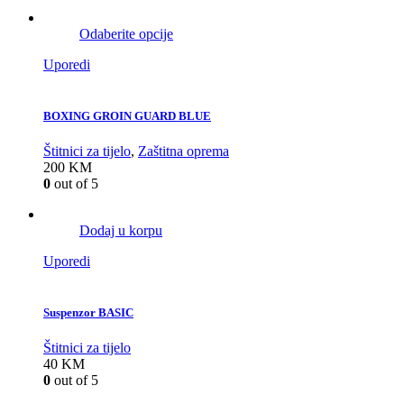
Odaberite opcije
Uporedi
BOXING GROIN GUARD BLUE
Štitnici za tijelo
,
Zaštitna oprema
200
KM
0
out of 5
Dodaj u korpu
Uporedi
Suspenzor BASIC
Štitnici za tijelo
40
KM
0
out of 5