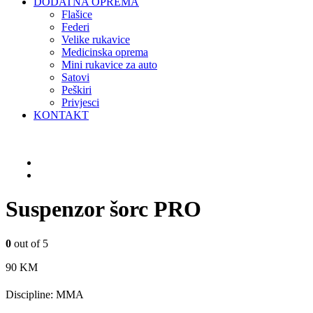
DODATNA OPREMA
Flašice
Federi
Velike rukavice
Medicinska oprema
Mini rukavice za auto
Satovi
Peškiri
Privjesci
KONTAKT
Suspenzor šorc PRO
0
out of 5
90
KM
Discipline: MMA