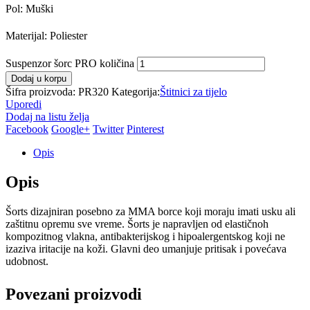
Pol: Muški
Materijal: Poliester
Suspenzor šorc PRO količina
Dodaj u korpu
Šifra proizvoda:
PR320
Kategorija:
Štitnici za tijelo
Uporedi
Dodaj na listu želja
Facebook
Google+
Twitter
Pinterest
Opis
Opis
Šorts dizajniran posebno za MMA borce koji moraju imati usku ali
zaštitnu opremu sve vreme. Šorts je napravljen od elastičnoh
kompozitnog vlakna, antibakterijskog i hipoalergentskog koji ne
izaziva iritacije na koži. Glavni deo umanjuje pritisak i povećava
udobnost.
Povezani proizvodi