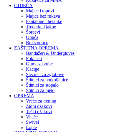
Rukavice za MMA
ODJEĆA
Majice i topovi
Majice bez rukava
Pantalone i helanke
Trenerke i jakne
Šorcevi
Obuća
Boks ponco
ZAŠTITNA OPREMA
Bandažeri & Undergloves
Fokuseri
Gume za zube
Kacige
Steznici za zglobove
Štitnici za potkoljenice
Štitnici za stopalo
Štitnici za tijelo
OPREMA
Vreće za trening
Zidni džakovi
Teški džakovi
Vijače
Swivel
Lopte