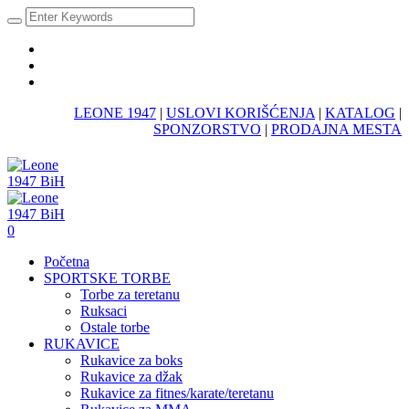
LEONE 1947
|
USLOVI KORIŠĆENJA
|
KATALOG
|
SPONZORSTVO
|
PRODAJNA MESTA
0
Početna
SPORTSKE TORBE
Torbe za teretanu
Ruksaci
Ostale torbe
RUKAVICE
Rukavice za boks
Rukavice za džak
Rukavice za fitnes/karate/teretanu