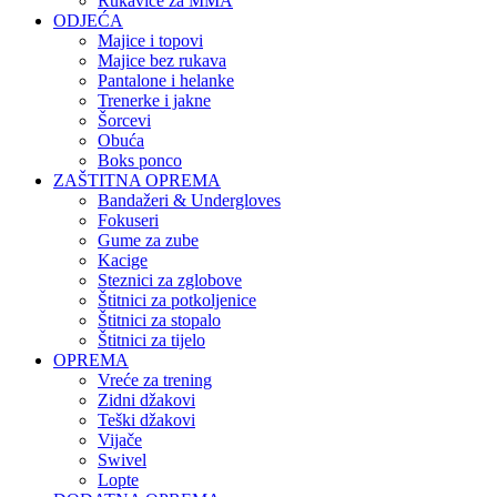
Rukavice za MMA
ODJEĆA
Majice i topovi
Majice bez rukava
Pantalone i helanke
Trenerke i jakne
Šorcevi
Obuća
Boks ponco
ZAŠTITNA OPREMA
Bandažeri & Undergloves
Fokuseri
Gume za zube
Kacige
Steznici za zglobove
Štitnici za potkoljenice
Štitnici za stopalo
Štitnici za tijelo
OPREMA
Vreće za trening
Zidni džakovi
Teški džakovi
Vijače
Swivel
Lopte