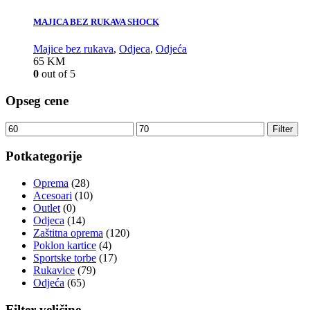
MAJICA BEZ RUKAVA SHOCK
Majice bez rukava
,
Odjeca
,
Odjeća
65
KM
0
out of 5
Opseg cene
Filter
Potkategorije
Oprema
(28)
Acesoari
(10)
Outlet
(0)
Odjeca
(14)
Zaštitna oprema
(120)
Poklon kartice
(4)
Sportske torbe
(17)
Rukavice
(79)
Odjeća
(65)
Filter veličine