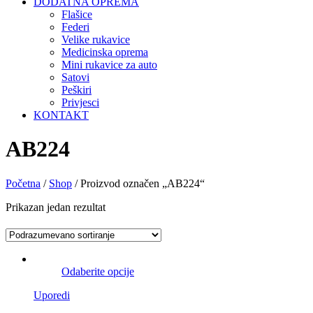
DODATNA OPREMA
Flašice
Federi
Velike rukavice
Medicinska oprema
Mini rukavice za auto
Satovi
Peškiri
Privjesci
KONTAKT
AB224
Početna
/
Shop
/ Proizvod označen „AB224“
Prikazan jedan rezultat
Odaberite opcije
Uporedi