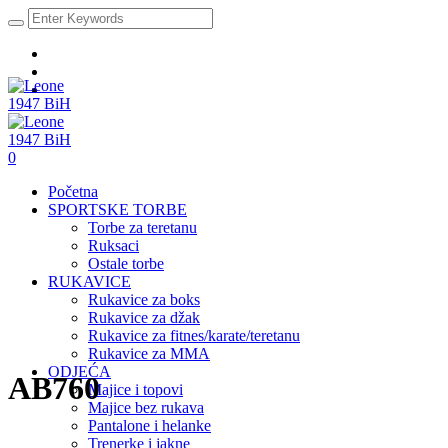
0
Početna
SPORTSKE TORBE
Torbe za teretanu
Ruksaci
Ostale torbe
RUKAVICE
Rukavice za boks
Rukavice za džak
Rukavice za fitnes/karate/teretanu
Rukavice za MMA
ODJEĆA
AB760
Majice i topovi
Majice bez rukava
Pantalone i helanke
Trenerke i jakne