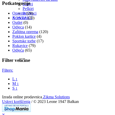
Potkategorije
Satovi
Peškiri
Privjesci
Oprema
(28)
KONTAKT
Acesoari
(10)
Outlet
(0)
Odjeca
(14)
Zaštitna oprema
(120)
Poklon kartice
(4)
Sportske torbe
(17)
Rukavice
(79)
Odjeća
(65)
Filter veličine
Filters:
L
1
M
1
S
1
Izrada online prodavnica
Zikma Solutions
Uslovi korišćenja
/ © 2023 Leone 1947 Balkan