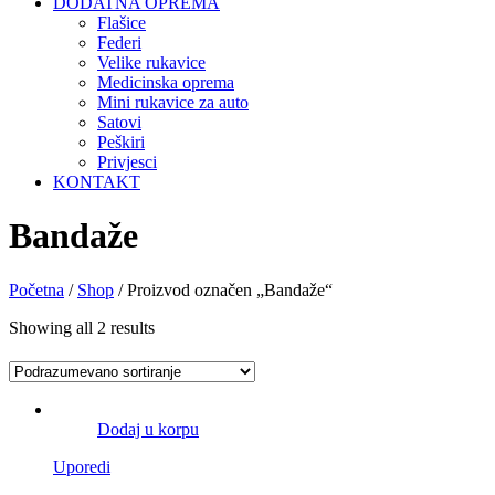
DODATNA OPREMA
Flašice
Federi
Velike rukavice
Medicinska oprema
Mini rukavice za auto
Satovi
Peškiri
Privjesci
KONTAKT
Bandaže
Početna
/
Shop
/ Proizvod označen „Bandaže“
Showing all 2 results
Dodaj u korpu
Uporedi