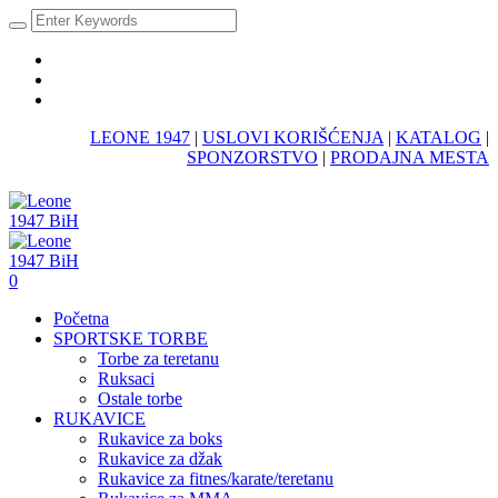
LEONE 1947
|
USLOVI KORIŠĆENJA
|
KATALOG
|
SPONZORSTVO
|
PRODAJNA MESTA
0
Početna
SPORTSKE TORBE
Torbe za teretanu
Ruksaci
Ostale torbe
RUKAVICE
Rukavice za boks
Rukavice za džak
Rukavice za fitnes/karate/teretanu