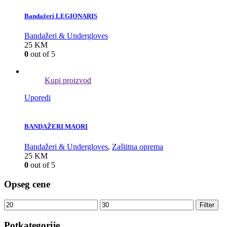
Bandažeri LEGIONARIS
Bandažeri & Undergloves
25
KM
0
out of 5
Kupi proizvod
Uporedi
BANDAŽERI MAORI
Bandažeri & Undergloves
,
Zaštitna oprema
25
KM
0
out of 5
Opseg cene
Filter
Potkategorije