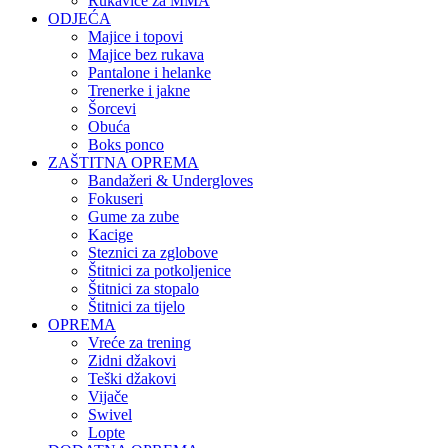
Rukavice za MMA
ODJEĆA
Majice i topovi
Majice bez rukava
Pantalone i helanke
Trenerke i jakne
Šorcevi
Obuća
Boks ponco
ZAŠTITNA OPREMA
Bandažeri & Undergloves
Fokuseri
Gume za zube
Kacige
Steznici za zglobove
Štitnici za potkoljenice
Štitnici za stopalo
Štitnici za tijelo
OPREMA
Vreće za trening
Zidni džakovi
Teški džakovi
Vijače
Swivel
Lopte