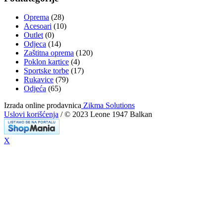
Oprema
(28)
Acesoari
(10)
Outlet
(0)
Odjeca
(14)
Zaštitna oprema
(120)
Poklon kartice
(4)
Sportske torbe
(17)
Rukavice
(79)
Odjeća
(65)
Izrada online prodavnica
Zikma Solutions
Uslovi korišćenja
/ © 2023 Leone 1947 Balkan
X