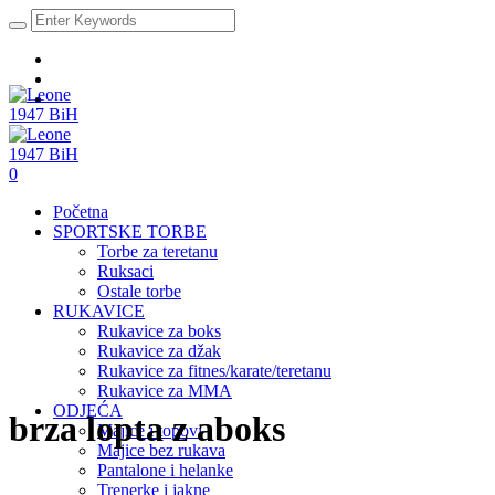
0
Početna
SPORTSKE TORBE
Torbe za teretanu
Ruksaci
Ostale torbe
RUKAVICE
Rukavice za boks
Rukavice za džak
Rukavice za fitnes/karate/teretanu
Rukavice za MMA
ODJEĆA
brza lopta z aboks
Majice i topovi
Majice bez rukava
Pantalone i helanke
Trenerke i jakne