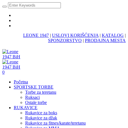
LEONE 1947
|
USLOVI KORIŠĆENJA
|
KATALOG
|
SPONZORSTVO
|
PRODAJNA MESTA
0
Početna
SPORTSKE TORBE
Torbe za teretanu
Ruksaci
Ostale torbe
RUKAVICE
Rukavice za boks
Rukavice za džak
Rukavice za fitnes/karate/teretanu