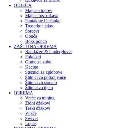
Rukavice za MMA
ODJEĆA
Majice i topovi
Majice bez rukava
Pantalone i helanke
Trenerke i jakne
Šorcevi
Obuća
Boks ponco
ZAŠTITNA OPREMA
Bandažeri & Undergloves
Fokuseri
Gume za zube
Kacige
Steznici za zglobove
Štitnici za potkoljenice
Štitnici za stopalo
Štitnici za tijelo
OPREMA
Vreće za trening
Zidni džakovi
Teški džakovi
Vijače
Swivel
Lopte