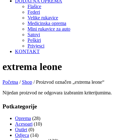
DODATNA OPREMA
Flašice
Federi
Velike rukavice
Medicinska oprema
Mini rukavice za auto
Satovi
Peškiri
Privjesci
KONTAKT
extrema leone
Početna
/
Shop
/ Proizvod označen „extrema leone“
Nijedan proizvod ne odgovara izabranim kriterijumima.
Potkategorije
Oprema
(28)
Acesoari
(10)
Outlet
(0)
Odjeca
(14)