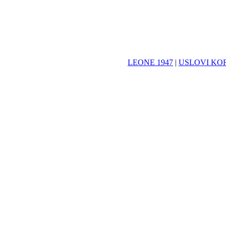
LEONE 1947
|
USLOVI KO