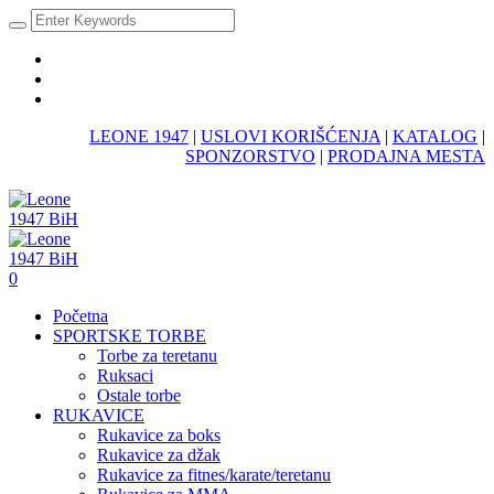
LEONE 1947
|
USLOVI KORIŠĆENJA
|
KATALOG
|
SPONZORSTVO
|
PRODAJNA MESTA
0
Početna
SPORTSKE TORBE
Torbe za teretanu
Ruksaci
Ostale torbe
RUKAVICE
Rukavice za boks
Rukavice za džak
Rukavice za fitnes/karate/teretanu