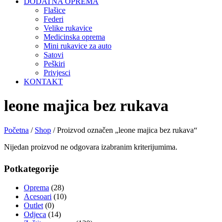
DODATNA OPREMA
Flašice
Federi
Velike rukavice
Medicinska oprema
Mini rukavice za auto
Satovi
Peškiri
Privjesci
KONTAKT
leone majica bez rukava
Početna
/
Shop
/ Proizvod označen „leone majica bez rukava“
Nijedan proizvod ne odgovara izabranim kriterijumima.
Potkategorije
Oprema
(28)
Acesoari
(10)
Outlet
(0)
Odjeca
(14)