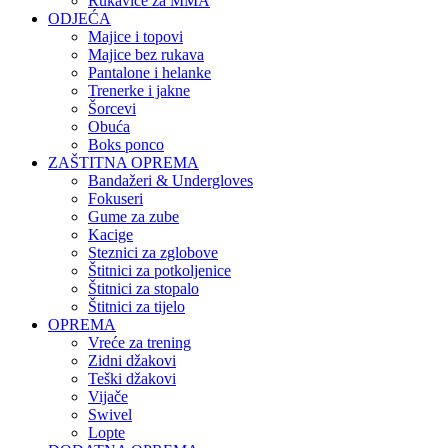
Rukavice za MMA
ODJEĆA
Majice i topovi
Majice bez rukava
Pantalone i helanke
Trenerke i jakne
Šorcevi
Obuća
Boks ponco
ZAŠTITNA OPREMA
Bandažeri & Undergloves
Fokuseri
Gume za zube
Kacige
Steznici za zglobove
Štitnici za potkoljenice
Štitnici za stopalo
Štitnici za tijelo
OPREMA
Vreće za trening
Zidni džakovi
Teški džakovi
Vijače
Swivel
Lopte