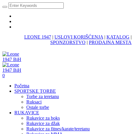
LEONE 1947
|
USLOVI KORIŠĆENJA
|
KATALOG
|
SPONZORSTVO
|
PRODAJNA MESTA
0
Početna
SPORTSKE TORBE
Torbe za teretanu
Ruksaci
Ostale torbe
RUKAVICE
Rukavice za boks
Rukavice za džak
Rukavice za fitnes/karate/teretanu