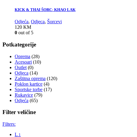
KICK & THAI ŠORC- KHAO LAK
Odjeća
,
Odjeca
,
Šorcevi
120
KM
0
out of 5
Potkategorije
Oprema
(28)
Acesoari
(10)
Outlet
(0)
Odjeca
(14)
Zaštitna oprema
(120)
Poklon kartice
(4)
Sportske torbe
(17)
Rukavice
(79)
Odjeća
(65)
Filter veličine
Filters:
L
1