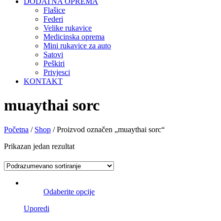
DODATNA OPREMA
Flašice
Federi
Velike rukavice
Medicinska oprema
Mini rukavice za auto
Satovi
Peškiri
Privjesci
KONTAKT
muaythai sorc
Početna
/
Shop
/ Proizvod označen „muaythai sorc“
Prikazan jedan rezultat
Odaberite opcije
Uporedi