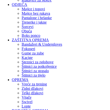
Rukavice za MMA
ODJEĆA
Majice i topovi
Majice bez rukava
Pantalone i helanke
Trenerke i jakne
Šorcevi
Obuća
Boks ponco
ZAŠTITNA OPREMA
Bandažeri & Undergloves
Fokuseri
Gume za zube
Kacige
Steznici za zglobove
Štitnici za potkoljenice
Štitnici za stopalo
Štitnici za tijelo
OPREMA
Vreće za trening
Zidni džakovi
Teški džakovi
Vijače
Swivel
Lopte