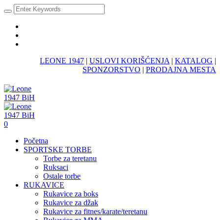
LEONE 1947
|
USLOVI KORIŠĆENJA
|
KATALOG
|
SPONZORSTVO
|
PRODAJNA MESTA
0
Početna
SPORTSKE TORBE
Torbe za teretanu
Ruksaci
Ostale torbe
RUKAVICE
Rukavice za boks
Rukavice za džak
Rukavice za fitnes/karate/teretanu