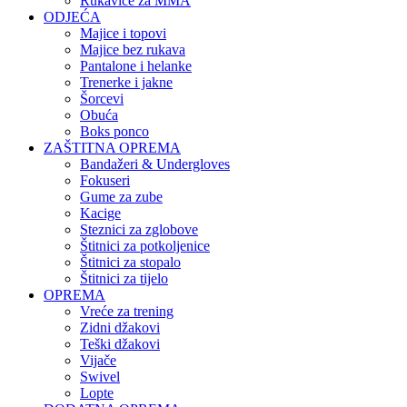
Rukavice za MMA
ODJEĆA
Majice i topovi
Majice bez rukava
Pantalone i helanke
Trenerke i jakne
Šorcevi
Obuća
Boks ponco
ZAŠTITNA OPREMA
Bandažeri & Undergloves
Fokuseri
Gume za zube
Kacige
Steznici za zglobove
Štitnici za potkoljenice
Štitnici za stopalo
Štitnici za tijelo
OPREMA
Vreće za trening
Zidni džakovi
Teški džakovi
Vijače
Swivel
Lopte