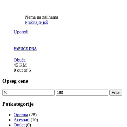
Nema na zalihama
Pročitajte još
Uporedi
PAPUČE DNA
Obuća
45
KM
0
out of 5
Opseg cene
Filter
Potkategorije
Oprema
(28)
Acesoari
(10)
Outlet
(0)