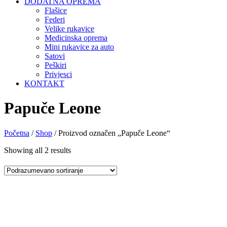
DODATNA OPREMA
Flašice
Federi
Velike rukavice
Medicinska oprema
Mini rukavice za auto
Satovi
Peškiri
Privjesci
KONTAKT
Papuče Leone
Početna
/
Shop
/ Proizvod označen „Papuče Leone“
Showing all 2 results