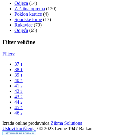
Odjeca
(14)
Zaštitna oprema
(120)
Poklon kartice
(4)
Sportske torbe
(17)
Rukavice
(79)
Odjeća
(65)
Filter veličine
Filters:
37
1
38
1
39
1
40
2
41
2
42
2
43
2
44
2
45
2
46
2
Izrada online prodavnica
Zikma Solutions
Uslovi korišćenja
/ © 2023 Leone 1947 Balkan