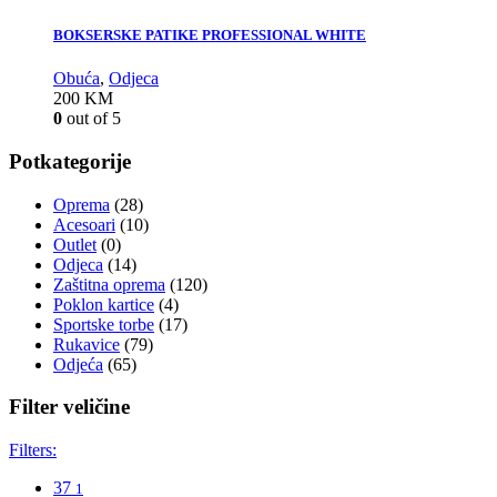
BOKSERSKE PATIKE PROFESSIONAL WHITE
Obuća
,
Odjeca
200
KM
0
out of 5
Potkategorije
Oprema
(28)
Acesoari
(10)
Outlet
(0)
Odjeca
(14)
Zaštitna oprema
(120)
Poklon kartice
(4)
Sportske torbe
(17)
Rukavice
(79)
Odjeća
(65)
Filter veličine
Filters:
37
1