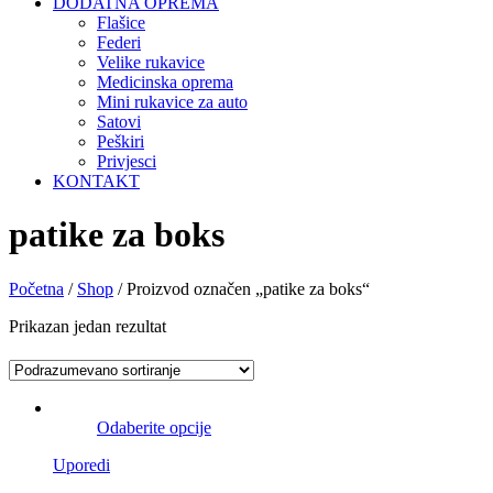
DODATNA OPREMA
Flašice
Federi
Velike rukavice
Medicinska oprema
Mini rukavice za auto
Satovi
Peškiri
Privjesci
KONTAKT
patike za boks
Početna
/
Shop
/ Proizvod označen „patike za boks“
Prikazan jedan rezultat
Odaberite opcije
Uporedi