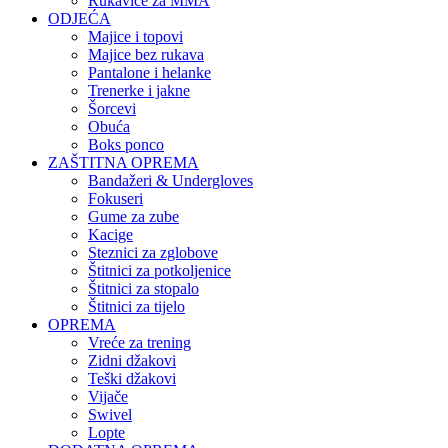
Rukavice za MMA
ODJEĆA
Majice i topovi
Majice bez rukava
Pantalone i helanke
Trenerke i jakne
Šorcevi
Obuća
Boks ponco
ZAŠTITNA OPREMA
Bandažeri & Undergloves
Fokuseri
Gume za zube
Kacige
Steznici za zglobove
Štitnici za potkoljenice
Štitnici za stopalo
Štitnici za tijelo
OPREMA
Vreće za trening
Zidni džakovi
Teški džakovi
Vijače
Swivel
Lopte