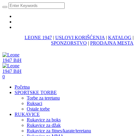
LEONE 1947
|
USLOVI KORIŠĆENJA
|
KATALOG
|
SPONZORSTVO
|
PRODAJNA MESTA
0
Početna
SPORTSKE TORBE
Torbe za teretanu
Ruksaci
Ostale torbe
RUKAVICE
Rukavice za boks
Rukavice za džak
Rukavice za fitnes/karate/teretanu