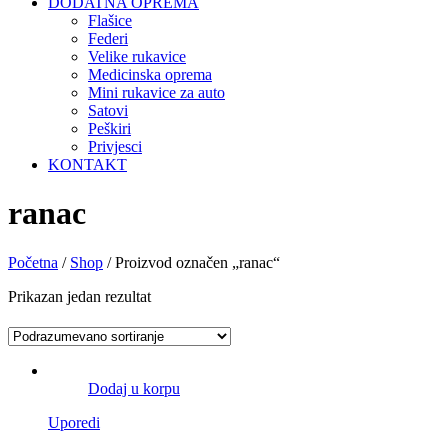
DODATNA OPREMA
Flašice
Federi
Velike rukavice
Medicinska oprema
Mini rukavice za auto
Satovi
Peškiri
Privjesci
KONTAKT
ranac
Početna
/
Shop
/ Proizvod označen „ranac“
Prikazan jedan rezultat
Dodaj u korpu
Uporedi