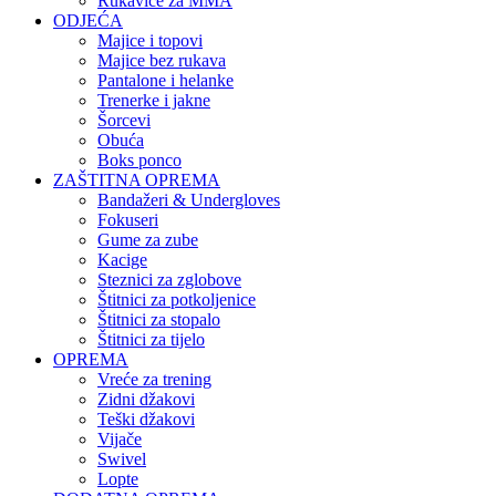
Rukavice za MMA
ODJEĆA
Majice i topovi
Majice bez rukava
Pantalone i helanke
Trenerke i jakne
Šorcevi
Obuća
Boks ponco
ZAŠTITNA OPREMA
Bandažeri & Undergloves
Fokuseri
Gume za zube
Kacige
Steznici za zglobove
Štitnici za potkoljenice
Štitnici za stopalo
Štitnici za tijelo
OPREMA
Vreće za trening
Zidni džakovi
Teški džakovi
Vijače
Swivel
Lopte