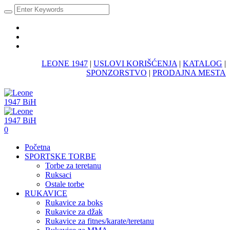
LEONE 1947
|
USLOVI KORIŠĆENJA
|
KATALOG
|
SPONZORSTVO
|
PRODAJNA MESTA
0
Početna
SPORTSKE TORBE
Torbe za teretanu
Ruksaci
Ostale torbe
RUKAVICE
Rukavice za boks
Rukavice za džak
Rukavice za fitnes/karate/teretanu