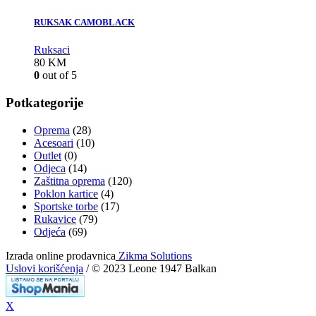
RUKSAK CAMOBLACK
Ruksaci
80
KM
0
out of 5
Potkategorije
Oprema
(28)
Acesoari
(10)
Outlet
(0)
Odjeca
(14)
Zaštitna oprema
(120)
Poklon kartice
(4)
Sportske torbe
(17)
Rukavice
(79)
Odjeća
(69)
Izrada online prodavnica
Zikma Solutions
Uslovi korišćenja
/ © 2023 Leone 1947 Balkan
X