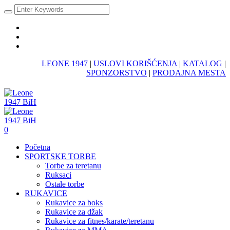
LEONE 1947
|
USLOVI KORIŠĆENJA
|
KATALOG
|
SPONZORSTVO
|
PRODAJNA MESTA
0
Početna
SPORTSKE TORBE
Torbe za teretanu
Ruksaci
Ostale torbe
RUKAVICE
Rukavice za boks
Rukavice za džak
Rukavice za fitnes/karate/teretanu