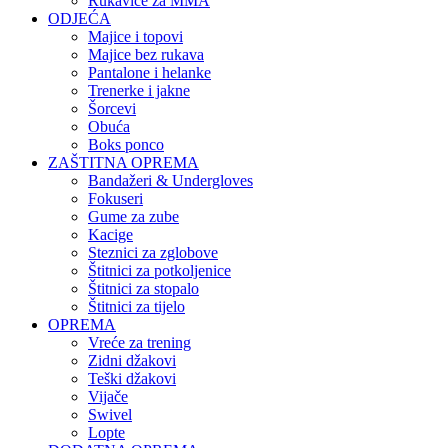
Rukavice za MMA
ODJEĆA
Majice i topovi
Majice bez rukava
Pantalone i helanke
Trenerke i jakne
Šorcevi
Obuća
Boks ponco
ZAŠTITNA OPREMA
Bandažeri & Undergloves
Fokuseri
Gume za zube
Kacige
Steznici za zglobove
Štitnici za potkoljenice
Štitnici za stopalo
Štitnici za tijelo
OPREMA
Vreće za trening
Zidni džakovi
Teški džakovi
Vijače
Swivel
Lopte