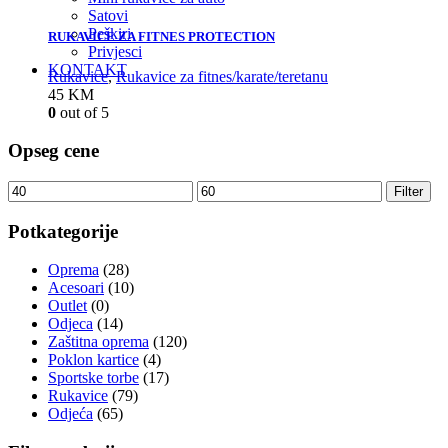
Satovi
Peškiri
RUKAVICE ZA FITNES PROTECTION
Privjesci
KONTAKT
Rukavice
,
Rukavice za fitnes/karate/teretanu
45
KM
0
out of 5
Opseg cene
Filter
Potkategorije
Oprema
(28)
Acesoari
(10)
Outlet
(0)
Odjeca
(14)
Zaštitna oprema
(120)
Poklon kartice
(4)
Sportske torbe
(17)
Rukavice
(79)
Odjeća
(65)