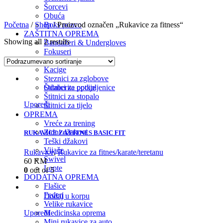
Šorcevi
Obuća
Početna
/
Shop
/ Proizvod označen „Rukavice za fitness“
Boks ponco
ZAŠTITNA OPREMA
Showing all 2 results
Bandažeri & Undergloves
Fokuseri
Gume za zube
Kacige
Steznici za zglobove
Odaberite opcije
Štitnici za potkoljenice
Štitnici za stopalo
Uporedi
Štitnici za tijelo
OPREMA
Vreće za trening
Zidni džakovi
RUKAVICE ZA FITNES BASIC FIT
Teški džakovi
Vijače
Rukavice
,
Rukavice za fitnes/karate/teretanu
Swivel
60
KM
Lopte
0
out of 5
DODATNA OPREMA
Flašice
Federi
Dodaj u korpu
Velike rukavice
Medicinska oprema
Uporedi
Mini rukavice za auto