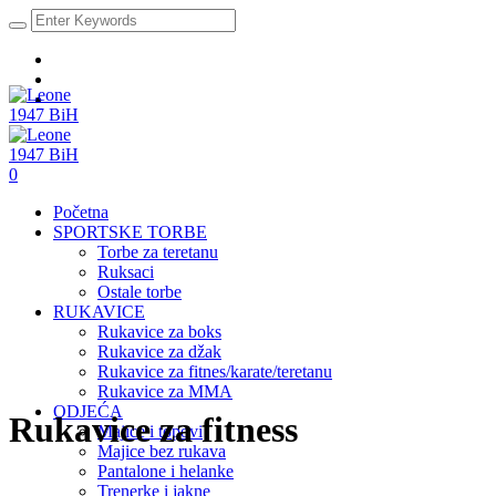
0
Početna
SPORTSKE TORBE
Torbe za teretanu
Ruksaci
Ostale torbe
RUKAVICE
Rukavice za boks
Rukavice za džak
Rukavice za fitnes/karate/teretanu
Rukavice za MMA
ODJEĆA
Rukavice za fitness
Majice i topovi
Majice bez rukava
Pantalone i helanke
Trenerke i jakne