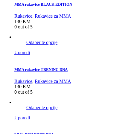
MMA rukavice BLACK EDITION
Rukavice
,
Rukavice za MMA
130
KM
0
out of 5
Odaberite opcije
Uporedi
MMA rukavice TRENING DNA
Rukavice
,
Rukavice za MMA
130
KM
0
out of 5
Odaberite opcije
Uporedi