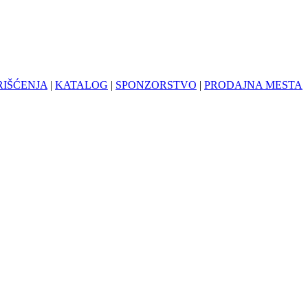
RIŠĆENJA
|
KATALOG
|
SPONZORSTVO
|
PRODAJNA MESTA