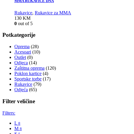
MMA RUKAVICE DNA
Rukavice
,
Rukavice za MMA
130
KM
0
out of 5
Potkategorije
Oprema
(28)
Acesoari
(10)
Outlet
(0)
Odjeca
(14)
Zaštitna oprema
(120)
Poklon kartice
(4)
Sportske torbe
(17)
Rukavice
(79)
Odjeća
(65)
Filter veličine
Filters:
L
8
M
8
S