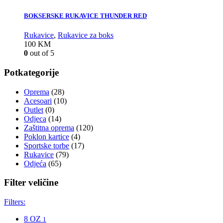
BOKSERSKE RUKAVICE THUNDER RED
Rukavice
,
Rukavice za boks
100
KM
0
out of 5
Potkategorije
Oprema
(28)
Acesoari
(10)
Outlet
(0)
Odjeca
(14)
Zaštitna oprema
(120)
Poklon kartice
(4)
Sportske torbe
(17)
Rukavice
(79)
Odjeća
(65)
Filter veličine
Filters:
8 OZ
1