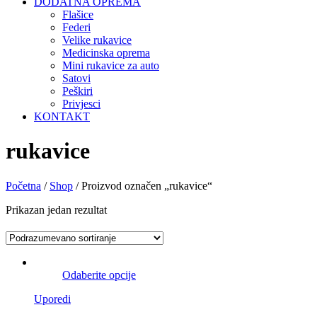
DODATNA OPREMA
Flašice
Federi
Velike rukavice
Medicinska oprema
Mini rukavice za auto
Satovi
Peškiri
Privjesci
KONTAKT
rukavice
Početna
/
Shop
/ Proizvod označen „rukavice“
Prikazan jedan rezultat
Odaberite opcije
Uporedi