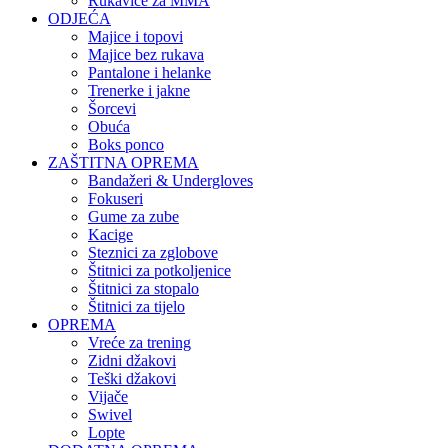
Rukavice za MMA
ODJEĆA
Majice i topovi
Majice bez rukava
Pantalone i helanke
Trenerke i jakne
Šorcevi
Obuća
Boks ponco
ZAŠTITNA OPREMA
Bandažeri & Undergloves
Fokuseri
Gume za zube
Kacige
Steznici za zglobove
Štitnici za potkoljenice
Štitnici za stopalo
Štitnici za tijelo
OPREMA
Vreće za trening
Zidni džakovi
Teški džakovi
Vijače
Swivel
Lopte