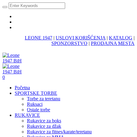
LEONE 1947
|
USLOVI KORIŠĆENJA
|
KATALOG
|
SPONZORSTVO
|
PRODAJNA MESTA
0
Početna
SPORTSKE TORBE
Torbe za teretanu
Ruksaci
Ostale torbe
RUKAVICE
Rukavice za boks
Rukavice za džak
Rukavice za fitnes/karate/teretanu