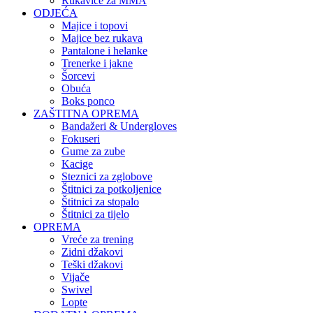
Rukavice za MMA
ODJEĆA
Majice i topovi
Majice bez rukava
Pantalone i helanke
Trenerke i jakne
Šorcevi
Obuća
Boks ponco
ZAŠTITNA OPREMA
Bandažeri & Undergloves
Fokuseri
Gume za zube
Kacige
Steznici za zglobove
Štitnici za potkoljenice
Štitnici za stopalo
Štitnici za tijelo
OPREMA
Vreće za trening
Zidni džakovi
Teški džakovi
Vijače
Swivel
Lopte