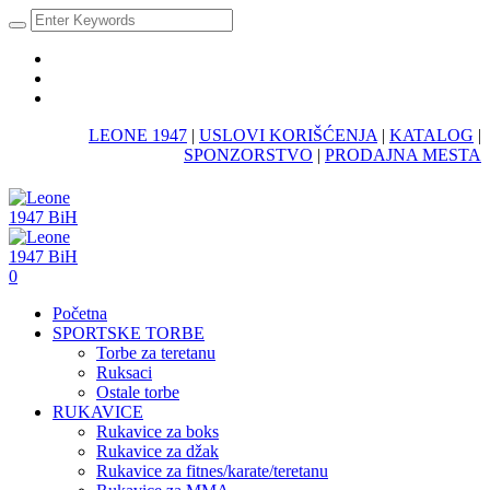
LEONE 1947
|
USLOVI KORIŠĆENJA
|
KATALOG
|
SPONZORSTVO
|
PRODAJNA MESTA
0
Početna
SPORTSKE TORBE
Torbe za teretanu
Ruksaci
Ostale torbe
RUKAVICE
Rukavice za boks
Rukavice za džak
Rukavice za fitnes/karate/teretanu